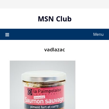
Skip
to
content
MSN Club
Menu
vadlazac