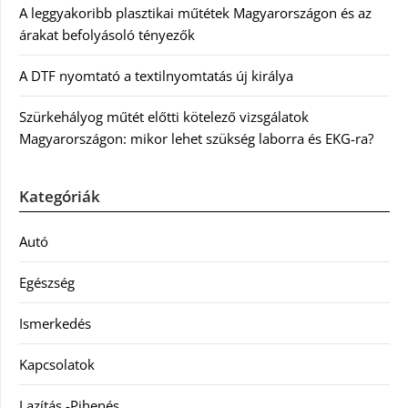
A leggyakoribb plasztikai műtétek Magyarországon és az
árakat befolyásoló tényezők
A DTF nyomtató a textilnyomtatás új királya
Szürkehályog műtét előtti kötelező vizsgálatok
Magyarországon: mikor lehet szükség laborra és EKG-ra?
Kategóriák
Autó
Egészség
Ismerkedés
Kapcsolatok
Lazítás -Pihenés