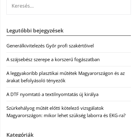
KERESÉS:
Legutóbbi bejegyzések
Generálkivitelezés Győr profi szakértőivel
A szájsebész szerepe a korszerű fogászatban
A leggyakoribb plasztikai műtétek Magyarországon és az
árakat befolyásoló tényezők
A DTF nyomtató a textilnyomtatás új királya
Szürkehályog műtét előtti kötelező vizsgálatok
Magyarországon: mikor lehet szükség laborra és EKG-ra?
Kategóriák