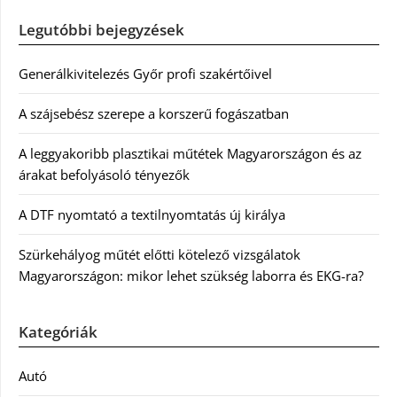
Legutóbbi bejegyzések
Generálkivitelezés Győr profi szakértőivel
A szájsebész szerepe a korszerű fogászatban
A leggyakoribb plasztikai műtétek Magyarországon és az
árakat befolyásoló tényezők
A DTF nyomtató a textilnyomtatás új királya
Szürkehályog műtét előtti kötelező vizsgálatok
Magyarországon: mikor lehet szükség laborra és EKG-ra?
Kategóriák
Autó