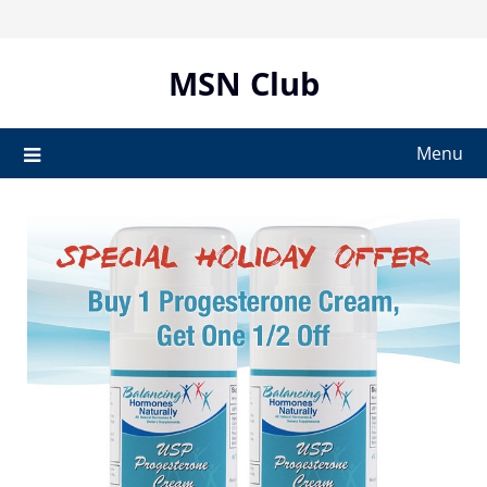
Skip
to
content
MSN Club
Menu