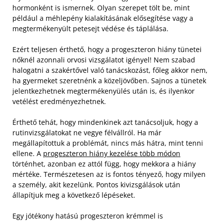
hormonként is ismernek. Olyan szerepet tölt be, mint
például a méhlepény kialakításának elősegítése vagy a
megtermékenyült petesejt védése és táplálása.
Ezért teljesen érthető, hogy a progeszteron hiány tünetei
nőknél azonnali orvosi vizsgálatot igényel! Nem szabad
halogatni a szakértővel való tanácskozást, főleg akkor nem,
ha gyermeket szeretnénk a közeljövőben. Sajnos a tünetek
jelentkezhetnek megtermékenyülés után is, és ilyenkor
vetélést eredményezhetnek.
Érthető tehát, hogy mindenkinek azt tanácsoljuk, hogy a
rutinvizsgálatokat ne vegye félvállról. Ha már
megállapítottuk a problémát, nincs más hátra, mint tenni
ellene. A
progeszteron hiány kezelése több módon
történhet, azonban ez attól függ, hogy mekkora a hiány
mértéke. Természetesen az is fontos tényező, hogy milyen
a személy, akit kezelünk. Pontos kivizsgálások után
állapítjuk meg a következő lépéseket.
Egy jótékony hatású progeszteron krémmel is