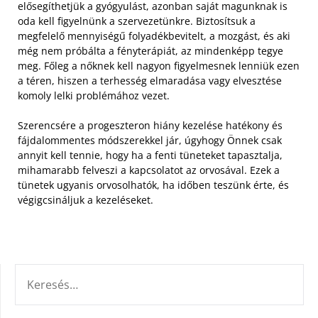
elősegíthetjük a gyógyulást, azonban saját magunknak is
oda kell figyelnünk a szervezetünkre. Biztosítsuk a
megfelelő mennyiségű folyadékbevitelt, a mozgást, és aki
még nem próbálta a fényterápiát, az mindenképp tegye
meg. Főleg a nőknek kell nagyon figyelmesnek lenniük ezen
a téren, hiszen a terhesség elmaradása vagy elvesztése
komoly lelki problémához vezet.
Szerencsére a progeszteron hiány kezelése hatékony és
fájdalommentes módszerekkel jár, úgyhogy Önnek csak
annyit kell tennie, hogy ha a fenti tüneteket tapasztalja,
mihamarabb felveszi a kapcsolatot az orvosával. Ezek a
tünetek ugyanis orvosolhatók, ha időben teszünk érte, és
végigcsináljuk a kezeléseket.
KERESÉS: