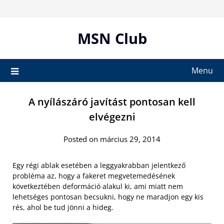
Skip
to
content
MSN Club
Menu
A nyílászáró javítást pontosan kell
elvégezni
Posted on március 29, 2014
Egy régi ablak esetében a leggyakrabban jelentkező
probléma az, hogy a fakeret megvetemedésének
következtében deformáció alakul ki, ami miatt nem
lehetséges pontosan becsukni, hogy ne maradjon egy kis
rés, ahol be tud jönni a hideg.