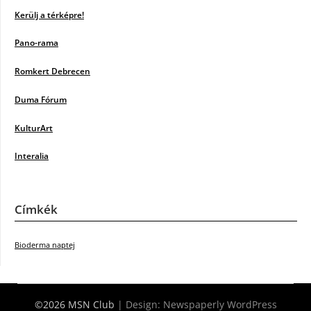
Kerülj a térképre!
Pano-rama
Romkert Debrecen
Duma Fórum
KulturArt
Interalia
Címkék
Bioderma naptej
©2026 MSN Club
| Design:
Newspaperly WordPress