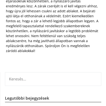
eljárásoknak köszönhetően, a nyílászáró javítás
eredményes lesz.
A zárak cseréjét is el kell végezni ahhoz,
hogy újra jól lehessen csukni az adott ablakot. A bejárati
ajtó látja el otthonának a védelmét. Ezért kiemelkedően
fontos az, hogy a zár a lehető legjobb állapotban legyen. A
megfelelő tapasztalattal rendelkező szakembereknek
köszönhetően, a nyílászáró javításkor a legtöbb problémát
lehet orvosolni. Nem feltétlenül van szükség teljes
ablakcserére, ha még javítható állapotban vannak a
nyílászárók otthonában. Spóroljon Ön is megfelelően
záródó ablakokkal!
KERESÉS:
Legutóbbi bejegyzések