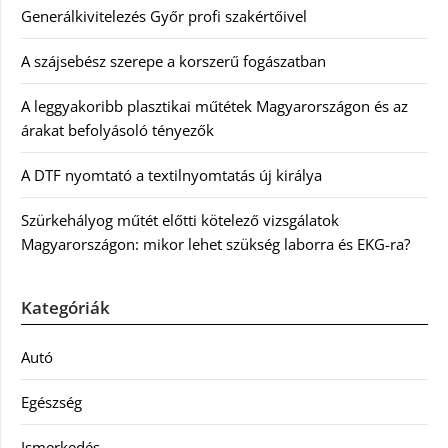
Generálkivitelezés Győr profi szakértőivel
A szájsebész szerepe a korszerű fogászatban
A leggyakoribb plasztikai műtétek Magyarországon és az
árakat befolyásoló tényezők
A DTF nyomtató a textilnyomtatás új királya
Szürkehályog műtét előtti kötelező vizsgálatok
Magyarországon: mikor lehet szükség laborra és EKG-ra?
Kategóriák
Autó
Egészség
Ismerkedés