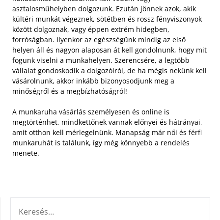
asztalosműhelyben dolgozunk. Ezután jönnek azok, akik
kültéri munkát végeznek, sötétben és rossz fényviszonyok
között dolgoznak, vagy éppen extrém hidegben,
forróságban.
Ilyenkor az egészségünk mindig az első
helyen áll és nagyon alaposan át kell gondolnunk, hogy mit
fogunk viselni a munkahelyen. Szerencsére, a legtöbb
vállalat gondoskodik a dolgozóiról, de ha mégis nekünk kell
vásárolnunk, akkor inkább bizonyosodjunk meg a
minőségről és a megbízhatóságról!
A munkaruha vásárlás személyesen és online is
megtörténhet, mindkettőnek vannak előnyei és hátrányai,
amit otthon kell mérlegelnünk. Manapság már női és férfi
munkaruhát is találunk, így még könnyebb a rendelés
menete.
KERESÉS: