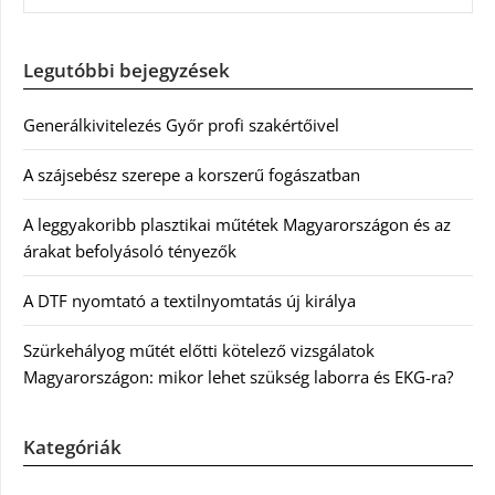
Legutóbbi bejegyzések
Generálkivitelezés Győr profi szakértőivel
A szájsebész szerepe a korszerű fogászatban
A leggyakoribb plasztikai műtétek Magyarországon és az
árakat befolyásoló tényezők
A DTF nyomtató a textilnyomtatás új királya
Szürkehályog műtét előtti kötelező vizsgálatok
Magyarországon: mikor lehet szükség laborra és EKG-ra?
Kategóriák