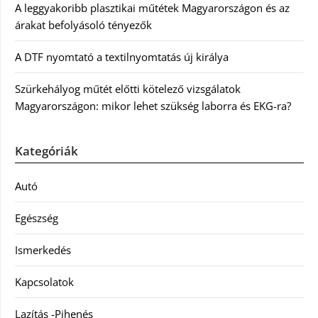
A leggyakoribb plasztikai műtétek Magyarországon és az
árakat befolyásoló tényezők
A DTF nyomtató a textilnyomtatás új királya
Szürkehályog műtét előtti kötelező vizsgálatok
Magyarországon: mikor lehet szükség laborra és EKG-ra?
Kategóriák
Autó
Egészség
Ismerkedés
Kapcsolatok
Lazítás -Pihenés