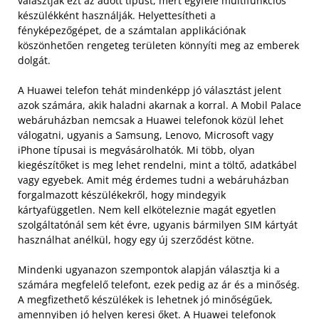
választják ezt az adott típust, mert egyféle multifunkciós
készülékként használják. Helyettesítheti a
fényképezőgépet, de a számtalan applikációnak
köszönhetően rengeteg területen könnyíti meg az emberek
dolgát.
A Huawei telefon tehát mindenképp jó választást jelent
azok számára, akik haladni akarnak a korral. A Mobil Palace
webáruházban nemcsak a Huawei telefonok közül lehet
válogatni, ugyanis a Samsung, Lenovo, Microsoft vagy
iPhone típusai is megvásárolhatók. Mi több, olyan
kiegészítőket is meg lehet rendelni, mint a töltő, adatkábel
vagy egyebek. Amit még érdemes tudni a webáruházban
forgalmazott készülékekről, hogy mindegyik
kártyafüggetlen. Nem kell elköteleznie magát egyetlen
szolgáltatónál sem két évre, ugyanis bármilyen SIM kártyát
használhat anélkül, hogy egy új szerződést kötne.
Mindenki ugyanazon szempontok alapján választja ki a
számára megfelelő telefont, ezek pedig az ár és a minőség.
A megfizethető készülékek is lehetnek jó minőségűek,
amennyiben jó helyen keresi őket. A Huawei telefonok