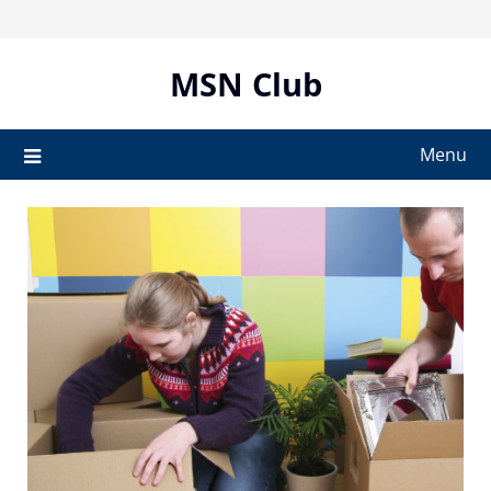
Skip
to
content
MSN Club
Menu