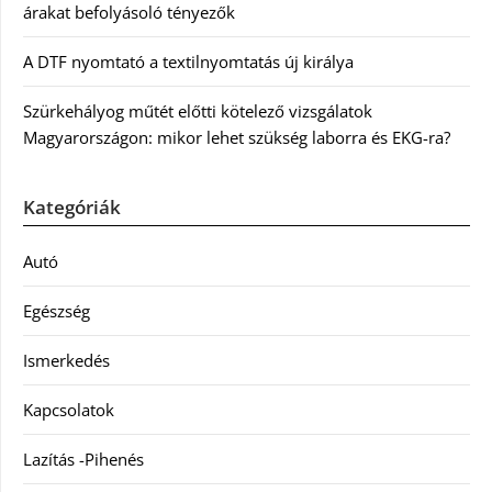
árakat befolyásoló tényezők
A DTF nyomtató a textilnyomtatás új királya
Szürkehályog műtét előtti kötelező vizsgálatok
Magyarországon: mikor lehet szükség laborra és EKG-ra?
Kategóriák
Autó
Egészség
Ismerkedés
Kapcsolatok
Lazítás -Pihenés