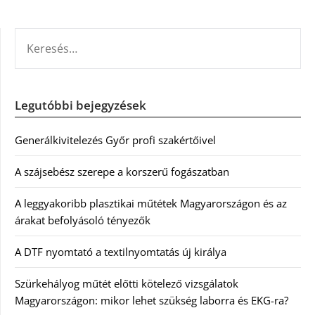
KERESÉS:
Legutóbbi bejegyzések
Generálkivitelezés Győr profi szakértőivel
A szájsebész szerepe a korszerű fogászatban
A leggyakoribb plasztikai műtétek Magyarországon és az
árakat befolyásoló tényezők
A DTF nyomtató a textilnyomtatás új királya
Szürkehályog műtét előtti kötelező vizsgálatok
Magyarországon: mikor lehet szükség laborra és EKG-ra?