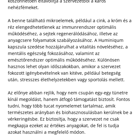
köszönhetően eltávolítja a szervezetből a káros
nehézfémeket.
A benne található mikroelemek, például a cink, a króm és a
réz elengedhetetlenek az immunrendszer optimális
működéséhez, a sejtek regenerálódásához, illetve az
anyagcsere folyamatok szabályozásához. A Huminiqum
kapszula szedése hozzájárulhat a vitalitás növeléséhez, a
mentális egészség fokozásához, valamint az
emésztőrendszer optimális működéséhez. Különösen
hasznos lehet olyan időszakokban, amikor a szervezet
fokozott igénybevételnek van kitéve, például betegség
után, stresszes élethelyzetekben vagy sportolás mellett.
Az előnye abban rejlik, hogy nem csupán egy-egy tünetre
kínál megoldást, hanem átfogó támogatást biztosít. Fontos
tudni, hogy több tucat nyomelemet tartalmaz, amik
természetes arányban és biohasznosulásban kerülnek be a
vérkeringésbe. Ez biztosítja, hogy a szervezet ne csak
megkapja ezeket az értékes anyagokat, de fel is tudja
azokat használni a megfelelő módon.