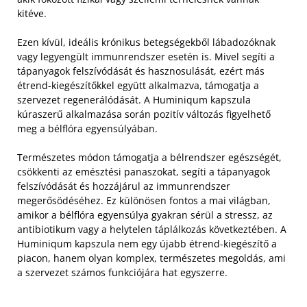
kitéve.
Ezen kívül, ideális krónikus betegségekből lábadozóknak
vagy legyengült immunrendszer esetén is. Mivel segíti a
tápanyagok felszívódását és hasznosulását, ezért más
étrend-kiegészítőkkel együtt alkalmazva, támogatja a
szervezet regenerálódását. A Huminiqum kapszula
kúraszerű alkalmazása során pozitív változás figyelhető
meg a bélflóra egyensúlyában.
Természetes módon támogatja a bélrendszer egészségét,
csökkenti az emésztési panaszokat, segíti a tápanyagok
felszívódását és hozzájárul az immunrendszer
megerősödéséhez. Ez különösen fontos a mai világban,
amikor a bélflóra egyensúlya gyakran sérül a stressz, az
antibiotikum vagy a helytelen táplálkozás következtében. A
Huminiqum kapszula nem egy újabb étrend-kiegészítő a
piacon, hanem olyan komplex, természetes megoldás, ami
a szervezet számos funkciójára hat egyszerre.