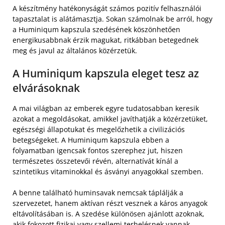
A készítmény hatékonyságát számos pozitív felhasználói
tapasztalat is alátámasztja. Sokan számolnak be arról, hogy
a Huminiqum kapszula szedésének köszönhetően
energikusabbnak érzik magukat, ritkábban betegednek
meg és javul az általános közérzetük.
A Huminiqum kapszula eleget tesz az
elvárásoknak
A mai világban az emberek egyre tudatosabban keresik
azokat a megoldásokat, amikkel javíthatják a közérzetüket,
egészségi állapotukat és megelőzhetik a civilizációs
betegségeket. A Huminiqum kapszula ebben a
folyamatban igencsak fontos szerephez jut, hiszen
természetes összetevői révén, alternatívát kínál a
szintetikus vitaminokkal és ásványi anyagokkal szemben.
A benne található huminsavak nemcsak táplálják a
szervezetet, hanem aktívan részt vesznek a káros anyagok
eltávolításában is. A szedése különösen ajánlott azoknak,
akik fokozott fizikai vagy szellemi terhelésnek vannak