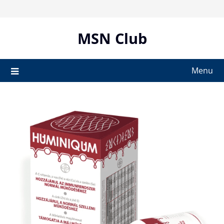
Skip
to
content
MSN Club
Menu