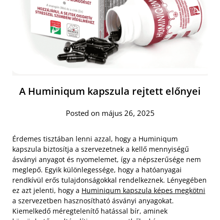
A Huminiqum kapszula rejtett előnyei
Posted on május 26, 2025
Érdemes tisztában lenni azzal, hogy a Huminiqum
kapszula biztosítja a szervezetnek a kellő mennyiségű
ásványi anyagot és nyomelemet, így a népszerűsége nem
meglepő. Egyik különlegessége, hogy a hatóanyagai
rendkívül erős tulajdonságokkal rendelkeznek. Lényegében
ez azt jelenti, hogy a
Huminiqum kapszula képes megkötni
a szervezetben hasznosítható ásványi anyagokat.
Kiemelkedő méregtelenítő hatással bír, aminek