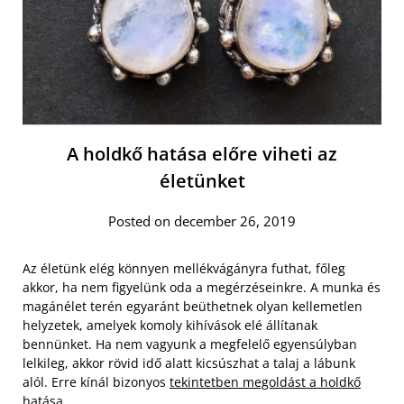
A holdkő hatása előre viheti az
életünket
Posted on december 26, 2019
Az életünk elég könnyen mellékvágányra futhat, főleg
akkor, ha nem figyelünk oda a megérzéseinkre. A munka és
magánélet terén egyaránt beüthetnek olyan kellemetlen
helyzetek, amelyek komoly kihívások elé állítanak
bennünket. Ha nem vagyunk a megfelelő egyensúlyban
lelkileg, akkor rövid idő alatt kicsúszhat a talaj a lábunk
alól. Erre kínál bizonyos
tekintetben megoldást a holdkő
hatása
.