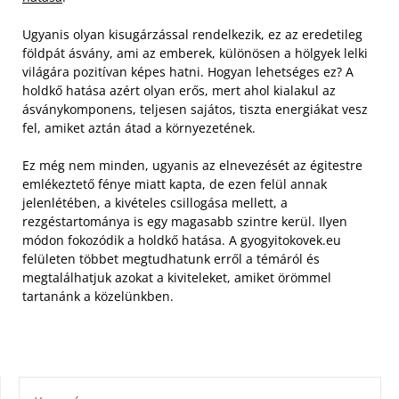
Ugyanis olyan kisugárzással rendelkezik, ez az eredetileg
földpát ásvány, ami az emberek, különösen a hölgyek lelki
világára pozitívan képes hatni. Hogyan lehetséges ez? A
holdkő hatása azért olyan erős, mert ahol kialakul az
ásványkomponens, teljesen sajátos, tiszta energiákat vesz
fel, amiket aztán átad a környezetének.
Ez még nem minden, ugyanis az elnevezését az égitestre
emlékeztető fénye miatt kapta, de ezen felül annak
jelenlétében, a kivételes csillogása mellett, a
rezgéstartománya is egy magasabb szintre kerül. Ilyen
módon fokozódik a holdkő hatása. A gyogyitokovek.eu
felületen többet megtudhatunk erről a témáról és
megtalálhatjuk azokat a kiviteleket, amiket örömmel
tartanánk a közelünkben.
KERESÉS: