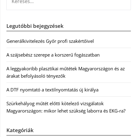
Legutóbbi bejegyzések
Generálkivitelezés Győr profi szakértőivel
A szájsebész szerepe a korszerű fogászatban
A leggyakoribb plasztikai műtétek Magyarországon és az
árakat befolyásoló tényezők
A DTF nyomtató a textilnyomtatás új királya
Szürkehályog műtét előtti kötelező vizsgálatok
Magyarországon: mikor lehet szükség laborra és EKG-ra?
Kategóriák