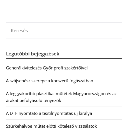
KERESÉS:
Legutóbbi bejegyzések
Generálkivitelezés Győr profi szakértőivel
A szájsebész szerepe a korszerű fogászatban
A leggyakoribb plasztikai műtétek Magyarországon és az
árakat befolyásoló tényezők
A DTF nyomtató a textilnyomtatás új királya
Szürkehályog műtét előtti kötelező vizsgálatok