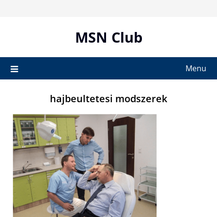
Skip
to
content
MSN Club
Menu
hajbeultetesi modszerek