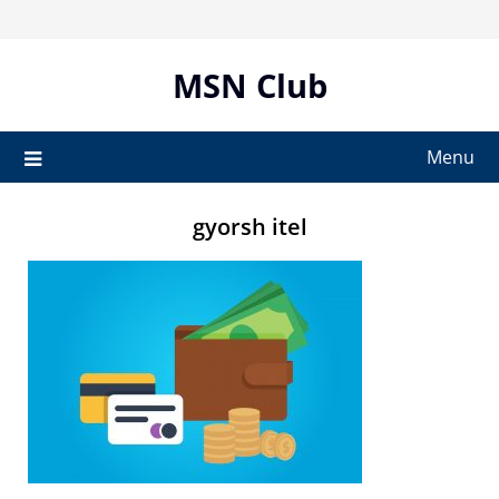
Skip
to
content
MSN Club
Menu
gyorsh itel