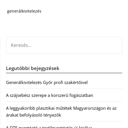
generálkivitelezés
KERESÉS:
Legutóbbi bejegyzések
Generálkivitelezés Győr profi szakértőivel
A szájsebész szerepe a korszerű fogászatban
A leggyakoribb plasztikai műtétek Magyarországon és az
árakat befolyásoló tényezők
A DTF nyomtató a textilnyomtatás új királya