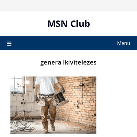
Skip
to
content
MSN Club
Menu
genera lkivitelezes