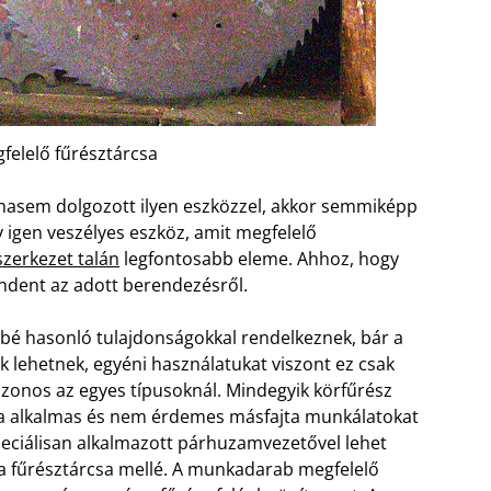
felelő fűrésztárcsa
hasem dolgozott ilyen eszközzel, akkor semmiképp
 igen veszélyes eszköz, amit megfelelő
szerkezet talán
legfontosabb eleme. Ahhoz, hogy
indent az adott berendezésről.
bé hasonló tulajdonságokkal rendelkeznek, bár a
lehetnek, egyéni használatukat viszont ez csak
 azonos az egyes típusoknál. Mindegyik körfűrész
ra alkalmas és nem érdemes másfajta munkálatokat
peciálisan alkalmazott párhuzamvezetővel lehet
 a fűrésztárcsa mellé. A munkadarab megfelelő