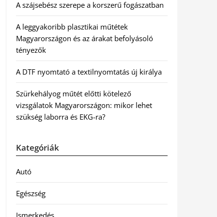
A szájsebész szerepe a korszerű fogászatban
A leggyakoribb plasztikai műtétek
Magyarországon és az árakat befolyásoló
tényezők
A DTF nyomtató a textilnyomtatás új királya
Szürkehályog műtét előtti kötelező
vizsgálatok Magyarországon: mikor lehet
szükség laborra és EKG-ra?
Kategóriák
Autó
Egészség
Ismerkedés