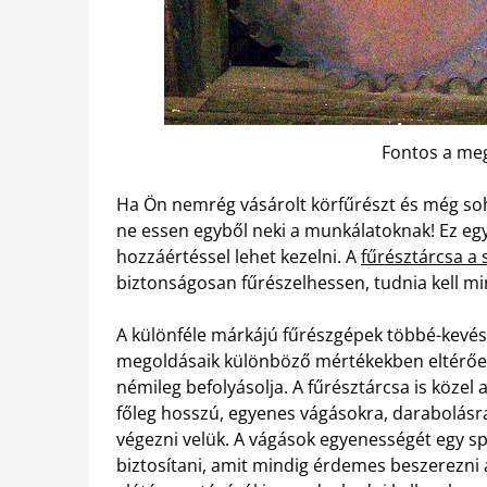
Fontos a meg
Ha Ön nemrég vásárolt körfűrészt és még so
ne essen egyből neki a munkálatoknak! Ez egy
hozzáértéssel lehet kezelni. A
fűrésztárcsa a 
biztonságosan fűrészelhessen, tudnia kell m
A különféle márkájú fűrészgépek többé-kevés
megoldásaik különböző mértékekben eltérőek 
némileg befolyásolja. A fűrésztárcsa is közel
főleg hosszú, egyenes vágásokra, darabolás
végezni velük. A vágások egyenességét egy s
biztosítani, amit mindig érdemes beszerezni