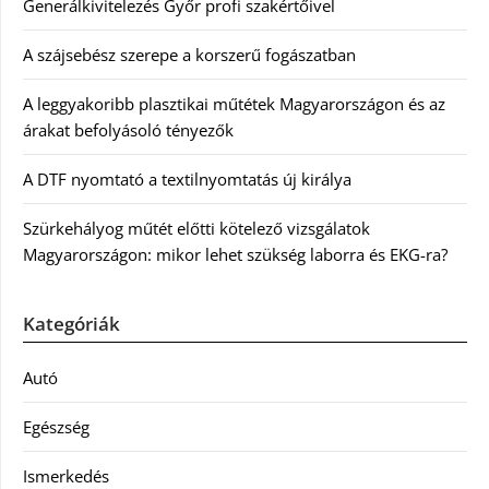
Generálkivitelezés Győr profi szakértőivel
A szájsebész szerepe a korszerű fogászatban
A leggyakoribb plasztikai műtétek Magyarországon és az
árakat befolyásoló tényezők
A DTF nyomtató a textilnyomtatás új királya
Szürkehályog műtét előtti kötelező vizsgálatok
Magyarországon: mikor lehet szükség laborra és EKG-ra?
Kategóriák
Autó
Egészség
Ismerkedés