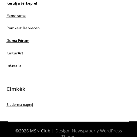
Kerülj a térképre!
Pano-rama
Romkert Debrecen
Duma Fórum
KulturArt
Interalia
Címkék
Bioderma naptej
©2026 MSN Club
| Design:
Newspaperly WordPress
Theme