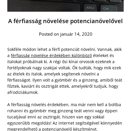
A férfiasság növelése potencianövelővel
Posted on január 14, 2020
Sokféle módon lehet a férfi potenciát növelni. Vannak, akik
a
férfiasság növelése érdekében különböző
ételeket és
italokat próbálnak ki. A régi ősi kínai orvosok ezeknek a
fortélyoknak nagy szakijai voltak. Ők tudták, hogy mik ezek
az ételek és italok, amelyek segítenek növelni a
férfiasságot. Ilyen volt a gyömbér és a ginzeng, amiből teát
főztek, kaviárt és osztrigát ettek, amelyekről tudjuk, hogy
afrodiziákumok.
A férfiasság növelés érdekében, ma már nem kell a boltba
rohanni és gyömbér meg ginzeng teát venni vagy éppen
tucatjával enni az osztrigát, hiszen van egy sokkal
egyszerűbb megoldás! Az internet segítségével könnyedén
megrendelhető a potencianövelő készítményt.