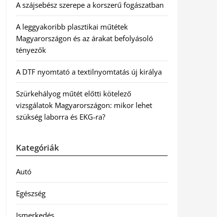
A szájsebész szerepe a korszerű fogászatban
A leggyakoribb plasztikai műtétek
Magyarországon és az árakat befolyásoló
tényezők
A DTF nyomtató a textilnyomtatás új királya
Szürkehályog műtét előtti kötelező
vizsgálatok Magyarországon: mikor lehet
szükség laborra és EKG-ra?
Kategóriák
Autó
Egészség
Ismerkedés