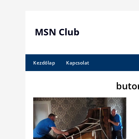
Skip
to
content
MSN Club
Kezdőlap
Kapcsolat
butor