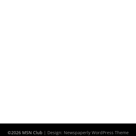
©2026 MSN Club
| Design:
Newspaperly WordPress Theme