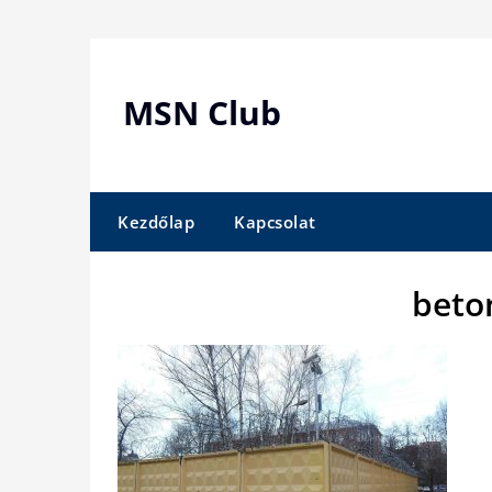
Skip
to
content
MSN Club
Kezdőlap
Kapcsolat
beto