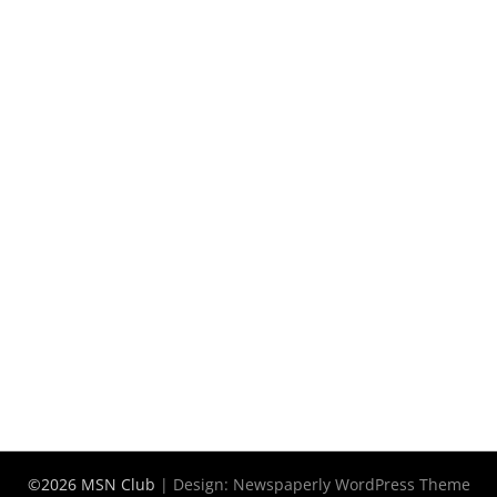
©2026 MSN Club
| Design:
Newspaperly WordPress Theme