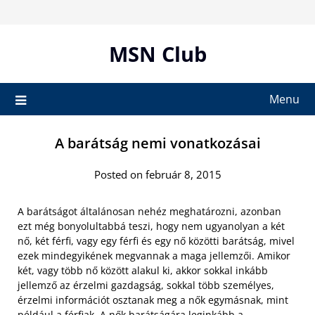
Skip
to
content
MSN Club
Menu
A barátság nemi vonatkozásai
Posted on február 8, 2015
A barátságot általánosan nehéz meghatározni, azonban
ezt még bonyolultabbá teszi, hogy nem ugyanolyan a két
nő, két férfi, vagy egy férfi és egy nő közötti barátság, mivel
ezek mindegyikének megvannak a maga jellemzői. Amikor
két, vagy több nő között alakul ki, akkor sokkal inkább
jellemző az érzelmi gazdagság, sokkal több személyes,
érzelmi információt osztanak meg a nők egymásnak, mint
például a férfiak. A nők barátságára leginkább a