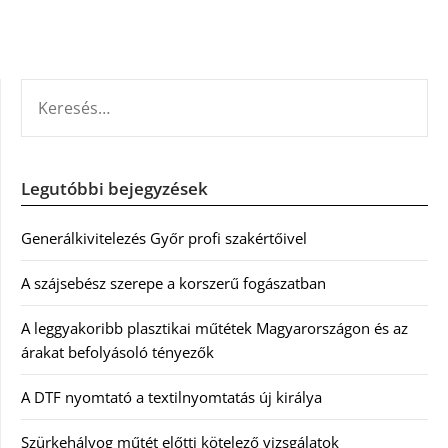
KERESÉS:
Legutóbbi bejegyzések
Generálkivitelezés Győr profi szakértőivel
A szájsebész szerepe a korszerű fogászatban
A leggyakoribb plasztikai műtétek Magyarországon és az
árakat befolyásoló tényezők
A DTF nyomtató a textilnyomtatás új királya
Szürkehályog műtét előtti kötelező vizsgálatok