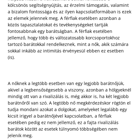
kölcsönös segítségnyújtás, az érzelmi támogatás, valamint
a bizalom fontossága és az ilyen kapcsolatformában is ezek
az elemek jelennek meg. A férfiak esetében azonban a
közös tapasztalatokat és tevékenységeket tartják
fontosabbnak egy barátságban. A férfiak esetében
jellemző, hogy több és változatosabb korcsoportokhoz
tartozó barátokkal rendelkeznek, mint a nők, akik számára
sokkal inkább az intimitás érvényesül ebben ez esetben
(is).
A nőknek a legtöbb esetben van egy legjobb barátnőjük,
akivel a legbensőségesebb a viszony, azonban a hölgyeknél
mindig ott van a rivalizálás is, még akkor is, ha két legjobb
barátnőről van szó. A legtöbb nő megkérdezéskor rögtön el
tudja mondani azokat a dolgokat, amelyeket legalább egy
kicsit irigyel a barátnőjével kapcsolatban, a férfiak
esetében pedig ez nem jellemző, ez a fajta rivalizálás
barátok között az esetek túlnyomó többségében nem
jelenik meg.