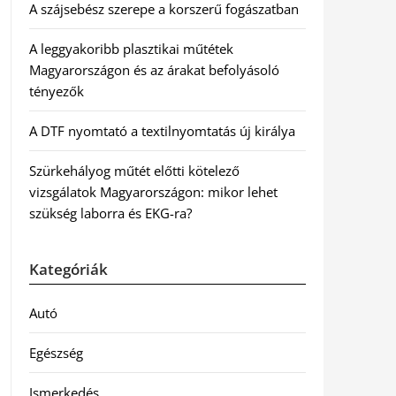
A szájsebész szerepe a korszerű fogászatban
A leggyakoribb plasztikai műtétek
Magyarországon és az árakat befolyásoló
tényezők
A DTF nyomtató a textilnyomtatás új királya
Szürkehályog műtét előtti kötelező
vizsgálatok Magyarországon: mikor lehet
szükség laborra és EKG-ra?
Kategóriák
Autó
Egészség
Ismerkedés