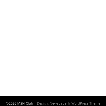
©2026 MSN Club
| Design:
Newspaperly WordPress Theme