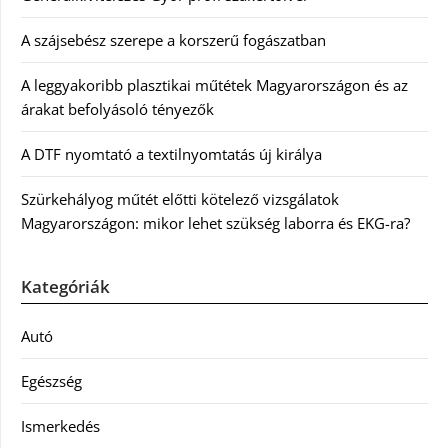
A szájsebész szerepe a korszerű fogászatban
A leggyakoribb plasztikai műtétek Magyarországon és az
árakat befolyásoló tényezők
A DTF nyomtató a textilnyomtatás új királya
Szürkehályog műtét előtti kötelező vizsgálatok
Magyarországon: mikor lehet szükség laborra és EKG-ra?
Kategóriák
Autó
Egészség
Ismerkedés