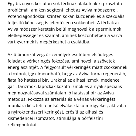
Egy bizonyos kor után sok férfinak alakulnak ki prosztata
problémái, amiken segíteni lehet az Aviva módszerrel.
Potenciagondokkal szintén sokan küzdenek és a szexuális
teljesítő képesség is jelentősen csökkenhet. A férfiak az
Aviva módszer keretein belül megnövelik a spermiumok
életképességét és számát, aminek köszönhetően a várva-
várt gyermek is megérkezhet a családba.
Az ülőmunkát végző személyek esetében elsődleges
feladat a vérkeringés fokozása, ami növeli a szövetek
energiaszintjét. A felgyorsult vérkeringés miatt csökkennek
a toxinok, így elmondható, hogy az Aviva torna regeneráló,
fiatalító hatással bír. Uraknál az alhasi izmok, medence,
gát-, farizmok, lapockák közötti izmok és a nyak speciális
megmozgatásával számtalan jó hatással bír az Aviva
metódus. Fokozza az artériás és a vénás vérkeringést,
munkára készteti a belső elválasztású mirigyeket, aktiválja
a nyirokrendszeri keringést, erősíti az alhasi és
kismedencei izomzatot, stimulálja a bőrfelszíni
reflexpontokat.