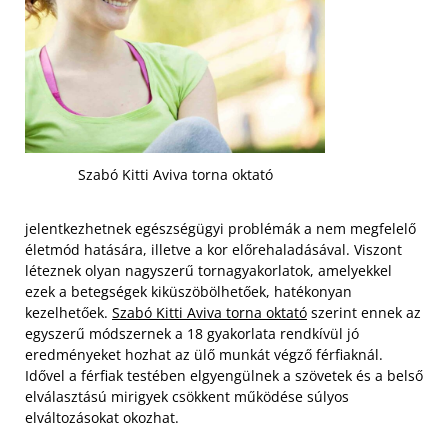
Szabó Kitti Aviva torna oktató
jelentkezhetnek egészségügyi problémák a nem megfelelő
életmód hatására, illetve a kor előrehaladásával. Viszont
léteznek olyan nagyszerű tornagyakorlatok, amelyekkel
ezek a betegségek kiküszöbölhetőek, hatékonyan
kezelhetőek.
Szabó Kitti Aviva torna oktató
szerint ennek az
egyszerű módszernek a 18 gyakorlata rendkívül jó
eredményeket hozhat az ülő munkát végző férfiaknál.
Idővel a férfiak testében elgyengülnek a szövetek és a belső
elválasztású mirigyek csökkent működése súlyos
elváltozásokat okozhat.