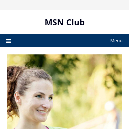
Skip
to
content
MSN Club
Menu