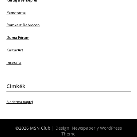
Kerülj a térképre!
Pano-rama
Romkert Debrecen
Duma Fórum
KulturArt
Interalia
Címkék
Bioderma naptej
©2026 MSN Club
| Design:
Newspaperly WordPress
Theme