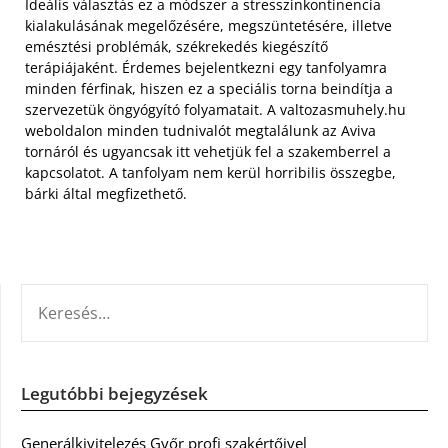
Ideális választás ez a módszer a stresszinkontinencia
kialakulásának megelőzésére, megszüntetésére, illetve
emésztési problémák, székrekedés kiegészítő
terápiájaként. Érdemes bejelentkezni egy tanfolyamra
minden férfinak, hiszen ez a speciális torna beindítja a
szervezetük öngyógyító folyamatait. A valtozasmuhely.hu
weboldalon minden tudnivalót megtalálunk az Aviva
tornáról és ugyancsak itt vehetjük fel a szakemberrel a
kapcsolatot. A tanfolyam nem kerül horribilis összegbe,
bárki által megfizethető.
KERESÉS:
Legutóbbi bejegyzések
Generálkivitelezés Győr profi szakértőivel