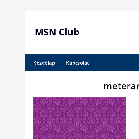
Skip
to
content
MSN Club
Kezdőlap
Kapcsolat
meterar