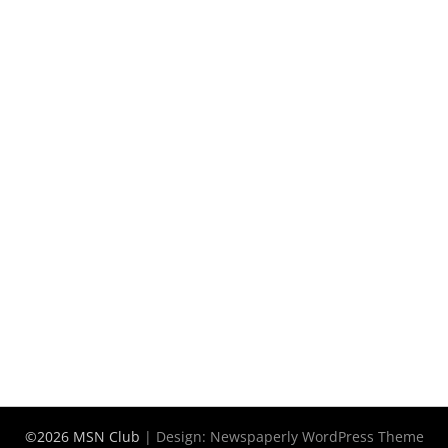
©2026 MSN Club
| Design:
Newspaperly WordPress Theme