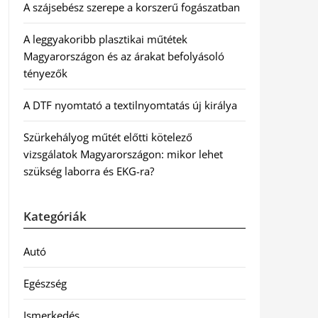
A szájsebész szerepe a korszerű fogászatban
A leggyakoribb plasztikai műtétek
Magyarországon és az árakat befolyásoló
tényezők
A DTF nyomtató a textilnyomtatás új királya
Szürkehályog műtét előtti kötelező
vizsgálatok Magyarországon: mikor lehet
szükség laborra és EKG-ra?
Kategóriák
Autó
Egészség
Ismerkedés