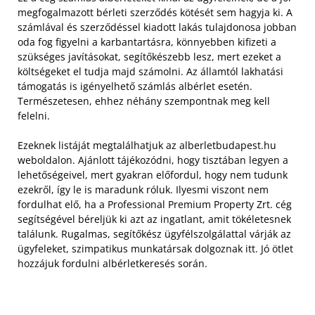
megfogalmazott bérleti szerződés kötését sem hagyja ki. A
számlával és szerződéssel kiadott lakás tulajdonosa jobban
oda fog figyelni a karbantartásra, könnyebben kifizeti a
szükséges javításokat, segítőkészebb lesz, mert ezeket a
költségeket el tudja majd számolni. Az államtól lakhatási
támogatás is igényelhető számlás albérlet esetén.
Természetesen, ehhez néhány szempontnak meg kell
felelni.
Ezeknek listáját megtalálhatjuk az alberletbudapest.hu
weboldalon. Ajánlott tájékozódni, hogy tisztában legyen a
lehetőségeivel, mert gyakran előfordul, hogy nem tudunk
ezekről, így le is maradunk róluk. Ilyesmi viszont nem
fordulhat elő, ha a Professional Premium Property Zrt. cég
segítségével béreljük ki azt az ingatlant, amit tökéletesnek
találunk. Rugalmas, segítőkész ügyfélszolgálattal várják az
ügyfeleket, szimpatikus munkatársak dolgoznak itt. Jó ötlet
hozzájuk fordulni albérletkeresés során.