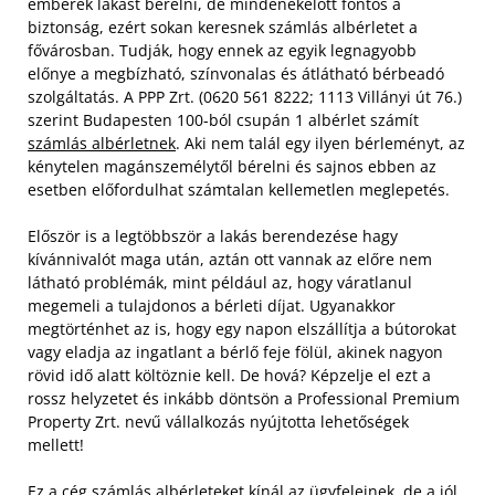
emberek lakást bérelni, de mindenekelőtt fontos a
biztonság, ezért sokan keresnek számlás albérletet a
fővárosban. Tudják, hogy ennek az egyik legnagyobb
előnye a megbízható, színvonalas és átlátható bérbeadó
szolgáltatás. A PPP Zrt. (0620 561 8222; 1113 Villányi út 76.)
szerint Budapesten 100-ból csupán 1 albérlet számít
számlás albérletnek
. Aki nem talál egy ilyen bérleményt, az
kénytelen magánszemélytől bérelni és sajnos ebben az
esetben előfordulhat számtalan kellemetlen meglepetés.
Először is a legtöbbször a lakás berendezése hagy
kívánnivalót maga után, aztán ott vannak az előre nem
látható problémák, mint például az, hogy váratlanul
megemeli a tulajdonos a bérleti díjat. Ugyanakkor
megtörténhet az is, hogy egy napon elszállítja a bútorokat
vagy eladja az ingatlant a bérlő feje fölül, akinek nagyon
rövid idő alatt költöznie kell. De hová? Képzelje el ezt a
rossz helyzetet és inkább döntsön a Professional Premium
Property Zrt. nevű vállalkozás nyújtotta lehetőségek
mellett!
Ez a cég számlás albérleteket kínál az ügyfeleinek, de a jól