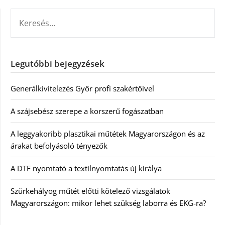
KERESÉS:
Legutóbbi bejegyzések
Generálkivitelezés Győr profi szakértőivel
A szájsebész szerepe a korszerű fogászatban
A leggyakoribb plasztikai műtétek Magyarországon és az
árakat befolyásoló tényezők
A DTF nyomtató a textilnyomtatás új királya
Szürkehályog műtét előtti kötelező vizsgálatok
Magyarországon: mikor lehet szükség laborra és EKG-ra?