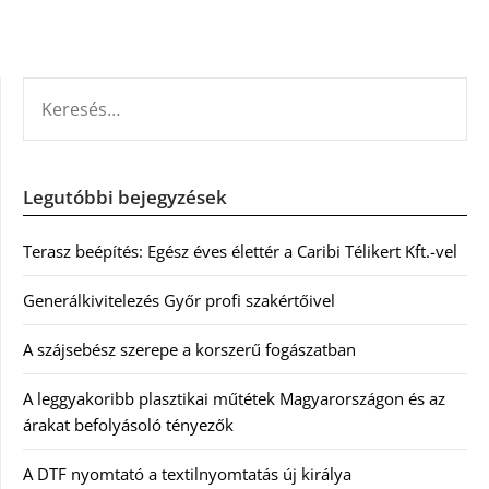
KERESÉS:
Legutóbbi bejegyzések
Terasz beépítés: Egész éves élettér a Caribi Télikert Kft.-vel
Generálkivitelezés Győr profi szakértőivel
A szájsebész szerepe a korszerű fogászatban
A leggyakoribb plasztikai műtétek Magyarországon és az
árakat befolyásoló tényezők
A DTF nyomtató a textilnyomtatás új királya