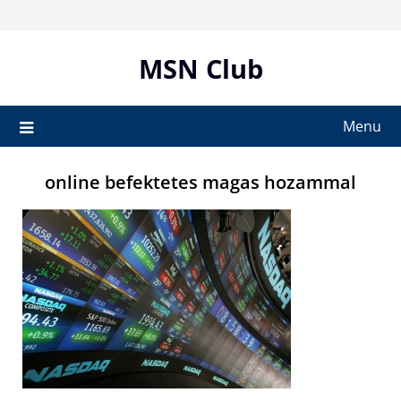
Skip
to
content
MSN Club
Menu
online befektetes magas hozammal