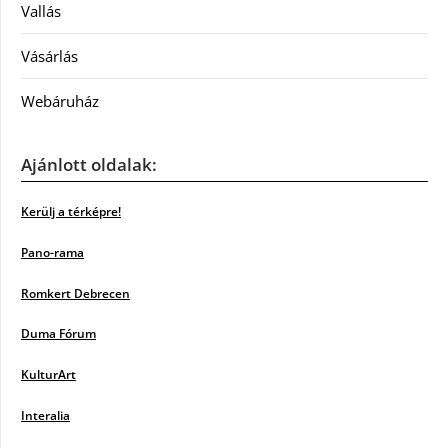
Vallás
Vásárlás
Webáruház
Ajánlott oldalak:
Kerülj a térképre!
Pano-rama
Romkert Debrecen
Duma Fórum
KulturArt
Interalia