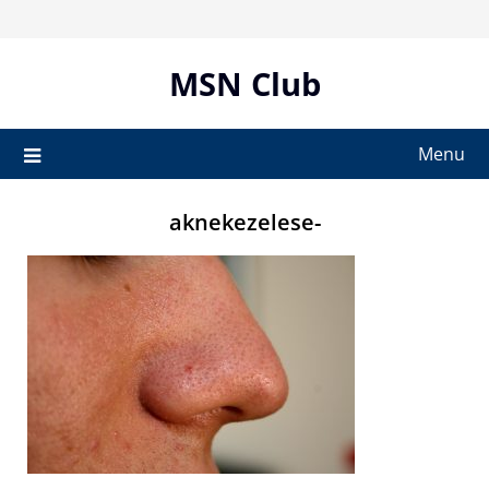
Skip
to
content
MSN Club
Menu
aknekezelese-