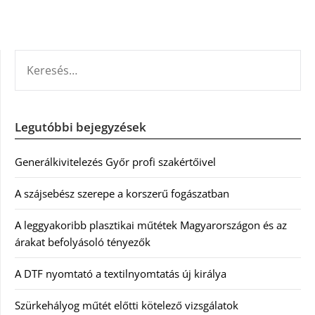
KERESÉS:
Legutóbbi bejegyzések
Generálkivitelezés Győr profi szakértőivel
A szájsebész szerepe a korszerű fogászatban
A leggyakoribb plasztikai műtétek Magyarországon és az
árakat befolyásoló tényezők
A DTF nyomtató a textilnyomtatás új királya
Szürkehályog műtét előtti kötelező vizsgálatok