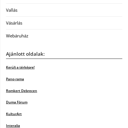
Vallás
Vásárlás
Webáruház
Ajánlott oldalak:
Kerülj a térképre!
Pano-rama
Romkert Debrecen
Duma Fórum
KulturArt
Interalia