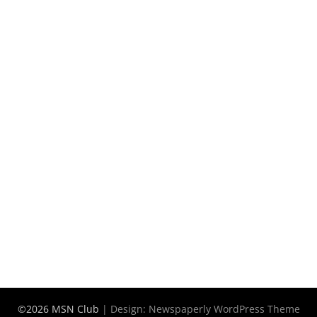
©2026 MSN Club
| Design:
Newspaperly WordPress Theme