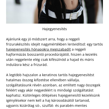
Hajegyenesítés
Ajánlunk egy jó módszert arra, hogy a reggeli
frizurakészítés idejét nagymértékben lerövidítsd: egy tartós
hajegyenesítés hónapokra megszabadít
a reggeli
hajformázás bosszantó procedúrájától, hiszen a kezelés
után reggelente elég csak kifésülnöd a hajad és máris
indulásra kész a frizurád.
A legtöbb hajszalon a keratinos tartós hajegyenesítést
hatalmas összeg kifizetése ellenében vállalja,
szolgáltatásunk révén azonban, az említett nagy összegek
feléért vagy akár negyedéért is minőségi szolgáltatást
kaphatsz. Különleges ötlépéses hajegyenesítő kezelésünk
igénylésekor nem kell a haj károsodásától tartanod,
ugyanis kizárólag só-, szulfát- és parabén-mentes