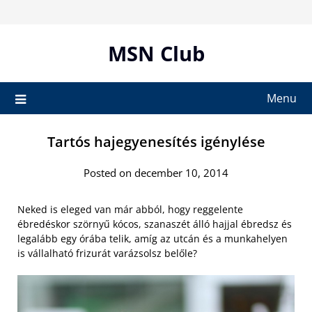
Skip
to
content
MSN Club
Menu
Tartós hajegyenesítés igénylése
Posted on december 10, 2014
Neked is eleged van már abból, hogy reggelente
ébredéskor szörnyű kócos, szanaszét álló hajjal ébredsz és
legalább egy órába telik, amíg az utcán és a munkahelyen
is vállalható frizurát varázsolsz belőle?