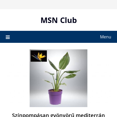
Skip
to
content
MSN Club
Menu
Színpompásan gyönyörű mediterrán