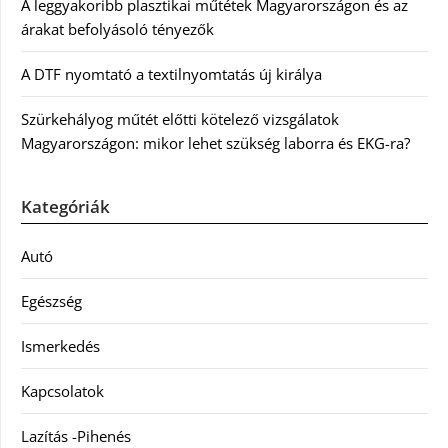
A leggyakoribb plasztikai műtétek Magyarországon és az
árakat befolyásoló tényezők
A DTF nyomtató a textilnyomtatás új királya
Szürkehályog műtét előtti kötelező vizsgálatok
Magyarországon: mikor lehet szükség laborra és EKG-ra?
Kategóriák
Autó
Egészség
Ismerkedés
Kapcsolatok
Lazítás -Pihenés