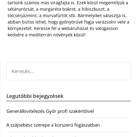
tartozik számos más virágfajta is. Ezek közül megemlítjük a
sétányrózsát, a margaréta bokrot, a hibiszkuszt, a
tölcsérjázmint, a murvafürtöt stb. Bármelyiket választja is,
abban biztos lehet, hogy gyönyörűvé fogja varázsolni vele a
környezetét. Keresse fel a webáruházat és válogasson
kedvére a mediterrán növények közül!
KERESÉS:
Legutóbbi bejegyzések
Generálkivitelezés Győr profi szakértőivel
A szájsebész szerepe a korszerű fogászatban