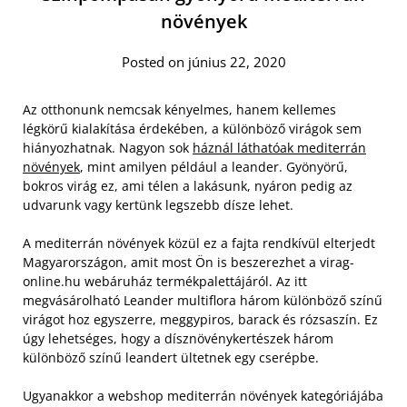
növények
Posted on június 22, 2020
Az otthonunk nemcsak kényelmes, hanem kellemes
légkörű kialakítása érdekében, a különböző virágok sem
hiányozhatnak. Nagyon sok
háznál láthatóak mediterrán
növények
, mint amilyen például a leander. Gyönyörű,
bokros virág ez, ami télen a lakásunk, nyáron pedig az
udvarunk vagy kertünk legszebb dísze lehet.
A mediterrán növények közül ez a fajta rendkívül elterjedt
Magyarországon, amit most Ön is beszerezhet a virag-
online.hu webáruház termékpalettájáról. Az itt
megvásárolható Leander multiflora három különböző színű
virágot hoz egyszerre, meggypiros, barack és rózsaszín. Ez
úgy lehetséges, hogy a dísznövénykertészek három
különböző színű leandert ültetnek egy cserépbe.
Ugyanakkor a webshop mediterrán növények kategóriájába