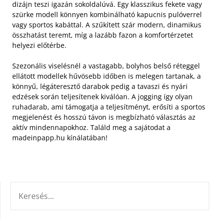
dizájn teszi igazán sokoldalúvá. Egy klasszikus fekete vagy
szürke modell könnyen kombinálható kapucnis pulóverrel
vagy sportos kabáttal. A szűkített szár modern, dinamikus
összhatást teremt, míg a lazább fazon a komfortérzetet
helyezi előtérbe.
Szezonális viselésnél a vastagabb, bolyhos belső réteggel
ellátott modellek hűvösebb időben is melegen tartanak, a
könnyű, légáteresztő darabok pedig a tavaszi és nyári
edzések során teljesítenek kiválóan. A jogging így olyan
ruhadarab, ami támogatja a teljesítményt, erősíti a sportos
megjelenést és hosszú távon is megbízható választás az
aktív mindennapokhoz. Találd meg a sajátodat a
madeinpapp.hu kínálatában!
KERESÉS: