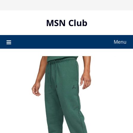
Skip
to
content
MSN Club
Menu