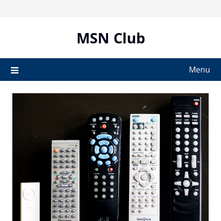
Skip
to
content
MSN Club
Menu