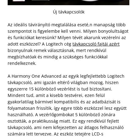
Új távkapcsolók
Az ideális távirányító megtalálása eseté,n manapság több
szempontot is figyelembe kell venni. Milyen bonyolultságot
és funkciókat keresünk? Milyen tévét akarunk vezérelni az
adott eszközzel? A Logitech cég
távkapcsoló fajtái azért
bizonyulnak remek választásnak, mert rendkívül
megbízhatóak és mindig a szükséges funkciókkal
rendelkeznek.
A Harmony One Advanced az egyik legfejlettebb Logitech
távkapcsoló, ami igazán eltérő világban mozog, hiszen
egyszerre 15 különböző vezérlést is tud biztosítani.
Mindent tud, amit a kisebb testvérei, ezen felül
gyakorlatilag bármivel kompatibilis és az adatbázisát is
folyamatosan frissítik, így egyre több eszközzel lesz együtt
használható. A vezérlőgombokat 5 különböző zónára
osztották, a praktikusság miatt. Ez egy rendkívül fejlett
távkapcsoló, ami nem kifejezetten az átlagos felhasználó
számára lett tervezve. Az eszköz tetejére LCD-s