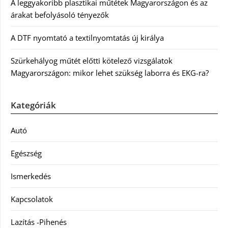
A leggyakoribb plasztikai műtétek Magyarországon és az
árakat befolyásoló tényezők
A DTF nyomtató a textilnyomtatás új királya
Szürkehályog műtét előtti kötelező vizsgálatok
Magyarországon: mikor lehet szükség laborra és EKG-ra?
Kategóriák
Autó
Egészség
Ismerkedés
Kapcsolatok
Lazítás -Pihenés