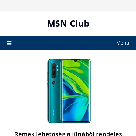
Skip
to
content
MSN Club
Menu
Remek lehetőség a Kínából rendelés