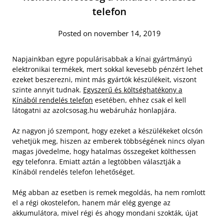
telefon
Posted on november 14, 2019
Napjainkban egyre populárisabbak a kínai gyártmányú
elektronikai termékek, mert sokkal kevesebb pénzért lehet
ezeket beszerezni, mint más gyártók készülékeit, viszont
szinte annyit tudnak.
Egyszerű és költséghatékony a
Kínából rendelés telefon
esetében, ehhez csak el kell
látogatni az azolcsosag.hu webáruház honlapjára.
Az nagyon jó szempont, hogy ezeket a készülékeket olcsón
vehetjük meg, hiszen az emberek többségének nincs olyan
magas jövedelme, hogy hatalmas összegeket költhessen
egy telefonra. Emiatt aztán a legtöbben választják a
Kínából rendelés telefon lehetőséget.
Még abban az esetben is remek megoldás, ha nem romlott
el a régi okostelefon, hanem már elég gyenge az
akkumulátora, mivel régi és ahogy mondani szokták, újat