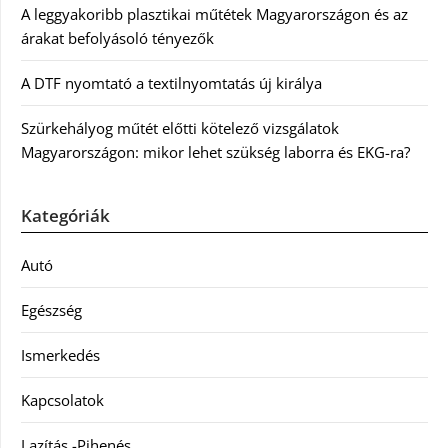
A leggyakoribb plasztikai műtétek Magyarországon és az
árakat befolyásoló tényezők
A DTF nyomtató a textilnyomtatás új királya
Szürkehályog műtét előtti kötelező vizsgálatok
Magyarországon: mikor lehet szükség laborra és EKG-ra?
Kategóriák
Autó
Egészség
Ismerkedés
Kapcsolatok
Lazítás -Pihenés