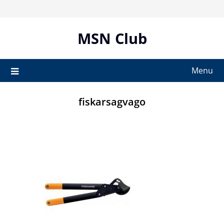
Skip
to
content
MSN Club
Menu
fiskarsagvago