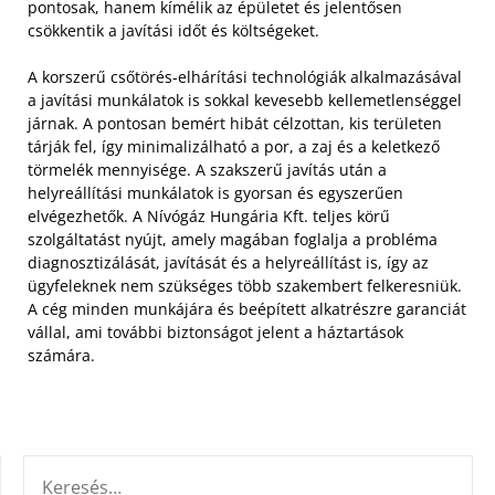
pontosak, hanem kímélik az épületet és jelentősen
csökkentik a javítási időt és költségeket.
A korszerű csőtörés-elhárítási technológiák alkalmazásával
a javítási munkálatok is sokkal kevesebb kellemetlenséggel
járnak. A pontosan bemért hibát célzottan, kis területen
tárják fel, így minimalizálható a por, a zaj és a keletkező
törmelék mennyisége. A szakszerű javítás után a
helyreállítási munkálatok is gyorsan és egyszerűen
elvégezhetők. A Nívógáz Hungária Kft. teljes körű
szolgáltatást nyújt, amely magában foglalja a probléma
diagnosztizálását, javítását és a helyreállítást is, így az
ügyfeleknek nem szükséges több szakembert felkeresniük.
A cég minden munkájára és beépített alkatrészre garanciát
vállal, ami további biztonságot jelent a háztartások
számára.
KERESÉS: