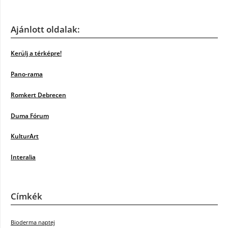
Ajánlott oldalak:
Kerülj a térképre!
Pano-rama
Romkert Debrecen
Duma Fórum
KulturArt
Interalia
Címkék
Bioderma naptej