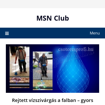
Skip
to
content
MSN Club
Menu
Rejtett vízszivárgás a falban – gyors