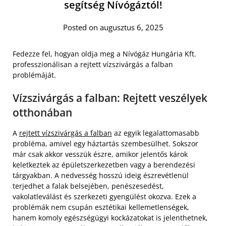
segítség Nívógáztól!
Posted on augusztus 6, 2025
Fedezze fel, hogyan oldja meg a Nívógáz Hungária Kft.
professzionálisan a rejtett vízszivárgás a falban
problémáját.
Vízszivárgás a falban: Rejtett veszélyek
otthonában
A
rejtett vízszivárgás a falban
az egyik legalattomasabb
probléma, amivel egy háztartás szembesülhet. Sokszor
már csak akkor vesszük észre, amikor jelentős károk
keletkeztek az épületszerkezetben vagy a berendezési
tárgyakban. A nedvesség hosszú ideig észrevétlenül
terjedhet a falak belsejében, penészesedést,
vakolatleválást és szerkezeti gyengülést okozva. Ezek a
problémák nem csupán esztétikai kellemetlenségek,
hanem komoly egészségügyi kockázatokat is jelenthetnek,