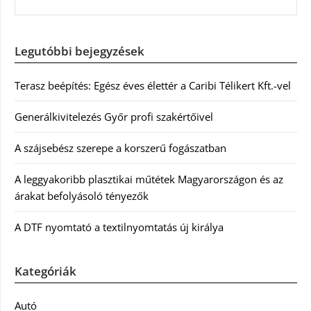
Legutóbbi bejegyzések
Terasz beépítés: Egész éves élettér a Caribi Télikert Kft.-vel
Generálkivitelezés Győr profi szakértőivel
A szájsebész szerepe a korszerű fogászatban
A leggyakoribb plasztikai műtétek Magyarországon és az
árakat befolyásoló tényezők
A DTF nyomtató a textilnyomtatás új királya
Kategóriák
Autó