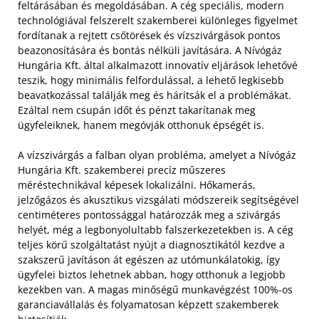
feltárásában és megoldásában. A cég speciális, modern
technológiával felszerelt szakemberei különleges figyelmet
fordítanak a rejtett csőtörések és vízszivárgások pontos
beazonosítására és bontás nélküli javítására. A Nívógáz
Hungária Kft. által alkalmazott innovatív eljárások lehetővé
teszik, hogy minimális felfordulással, a lehető legkisebb
beavatkozással találják meg és hárítsák el a problémákat.
Ezáltal nem csupán időt és pénzt takarítanak meg
ügyfeleiknek, hanem megóvják otthonuk épségét is.
A vízszivárgás a falban olyan probléma, amelyet a Nívógáz
Hungária Kft. szakemberei precíz műszeres
méréstechnikával képesek lokalizálni. Hőkamerás,
jelzőgázos és akusztikus vizsgálati módszereik segítségével
centiméteres pontossággal határozzák meg a szivárgás
helyét, még a legbonyolultabb falszerkezetekben is. A cég
teljes körű szolgáltatást nyújt a diagnosztikától kezdve a
szakszerű javításon át egészen az utómunkálatokig, így
ügyfelei biztos lehetnek abban, hogy otthonuk a legjobb
kezekben van. A magas minőségű munkavégzést 100%-os
garanciavállalás és folyamatosan képzett szakemberek