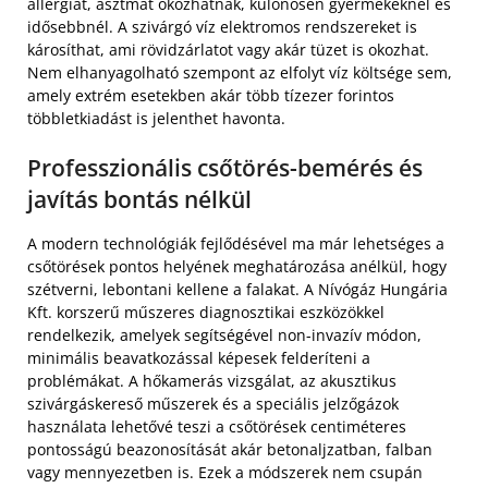
allergiát, asztmát okozhatnak, különösen gyermekeknél és
idősebbnél. A szivárgó víz elektromos rendszereket is
károsíthat, ami rövidzárlatot vagy akár tüzet is okozhat.
Nem elhanyagolható szempont az elfolyt víz költsége sem,
amely extrém esetekben akár több tízezer forintos
többletkiadást is jelenthet havonta.
Professzionális csőtörés-bemérés és
javítás bontás nélkül
A modern technológiák fejlődésével ma már lehetséges a
csőtörések pontos helyének meghatározása anélkül, hogy
szétverni, lebontani kellene a falakat. A Nívógáz Hungária
Kft. korszerű műszeres diagnosztikai eszközökkel
rendelkezik, amelyek segítségével non-invazív módon,
minimális beavatkozással képesek felderíteni a
problémákat. A hőkamerás vizsgálat, az akusztikus
szivárgáskereső műszerek és a speciális jelzőgázok
használata lehetővé teszi a csőtörések centiméteres
pontosságú beazonosítását akár betonaljzatban, falban
vagy mennyezetben is. Ezek a módszerek nem csupán