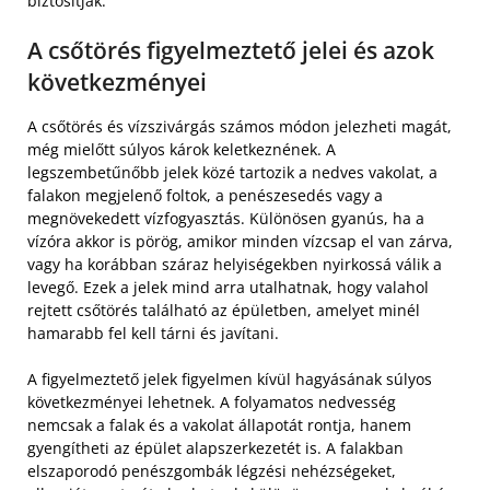
biztosítják.
A csőtörés figyelmeztető jelei és azok
következményei
A csőtörés és vízszivárgás számos módon jelezheti magát,
még mielőtt súlyos károk keletkeznének. A
legszembetűnőbb jelek közé tartozik a nedves vakolat, a
falakon megjelenő foltok, a penészesedés vagy a
megnövekedett vízfogyasztás. Különösen gyanús, ha a
vízóra akkor is pörög, amikor minden vízcsap el van zárva,
vagy ha korábban száraz helyiségekben nyirkossá válik a
levegő. Ezek a jelek mind arra utalhatnak, hogy valahol
rejtett csőtörés található az épületben, amelyet minél
hamarabb fel kell tárni és javítani.
A figyelmeztető jelek figyelmen kívül hagyásának súlyos
következményei lehetnek. A folyamatos nedvesség
nemcsak a falak és a vakolat állapotát rontja, hanem
gyengítheti az épület alapszerkezetét is. A falakban
elszaporodó penészgombák légzési nehézségeket,