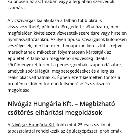
különösen az asztmában vagy allergiában szenvedők
számára.
A vízszivárgás kialakulása a falban több okra is
visszavezethető, például elöregedett csőhálózatra, nem
megfelelően kivitelezett vízvezeték-szerelésre vagy hirtelen
nyomásváltozásokra. Az ilyen típusú szivárgások különösen
veszélyesek, mert heteken, hónapokon keresztül is rejtve
maradhatnak, miközben folyamatosan károsítják az
épületet. A falakban megjelenő nedvesség ideális
körülményeket teremt a penészgombák szaporodásához,
amelyek spórái légúti megbetegedéseket és allergiás
reakciókat válthatnak ki. Éppen ezért kiemelten fontos a
probléma időben történő felismerése és szakszerű
megoldása.
Nívógáz Hungária Kft. – Megbízható
csőtörés-elhárítási megoldások
A
Nívógáz Hungária Kft.
több mint 25 éves szakmai
tapasztalattal rendelkezik az épületgépészeti problémák