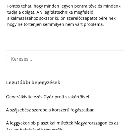
Fontos tehát, hogy minden legyen pontra téve és mindenki
tudja a dolgát. A világítástechnika megfelelő
alkalmazásához sokszor külön szerelőcsapatot bérelnek,
hogy ne történjen semmilyen nem várt probléma.
KERESÉS:
Legutóbbi bejegyzések
Generálkivitelezés Győr profi szakértőivel
A szájsebész szerepe a korszerű fogászatban
A leggyakoribb plasztikai műtétek Magyarországon és az
árakat befolyásoló tényezők