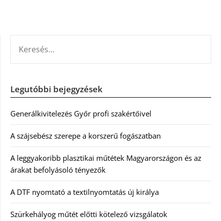
KERESÉS:
Legutóbbi bejegyzések
Generálkivitelezés Győr profi szakértőivel
A szájsebész szerepe a korszerű fogászatban
A leggyakoribb plasztikai műtétek Magyarországon és az
árakat befolyásoló tényezők
A DTF nyomtató a textilnyomtatás új királya
Szürkehályog műtét előtti kötelező vizsgálatok