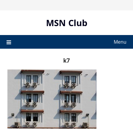
Skip
to
content
MSN Club
Menu
k7