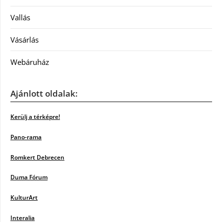
Vallás
Vásárlás
Webáruház
Ajánlott oldalak:
Kerülj a térképre!
Pano-rama
Romkert Debrecen
Duma Fórum
KulturArt
Interalia