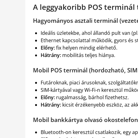
A leggyakoribb POS terminál 
Hagyományos asztali terminál (vezet
Ideális üzletekbe, ahol állandó pult van (pl
Ethernet kapcsolattal működik, gyors és st
Előny:
fix helyen mindig elérhető.
Hátrány:
mobilitás teljes hiánya.
Mobil POS terminál (hordozható, SIM 
Futároknak, piaci árusoknak, szolgáltatókn
SIM-kártyával vagy Wi-Fi-n keresztül műkö
Előny:
rugalmasság, bárhol fizethetsz.
Hátrány:
kicsit érzékenyebb eszköz, az akk
Mobil bankkártya olvasó okostelefon
Bluetooth-on keresztül csatlakozik, egy a