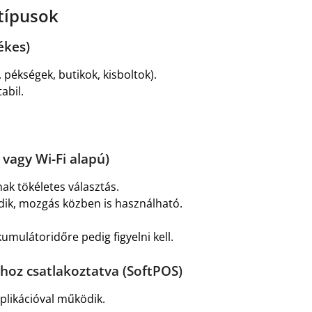
típusok
ékes)
. pékségek, butikok, kisboltok).
abil.
vagy Wi-Fi alapú)
ak tökéletes választás.
dik, mozgás közben is használható.
umulátoridőre pedig figyelni kell.
hoz csatlakoztatva (SoftPOS)
pplikációval működik.