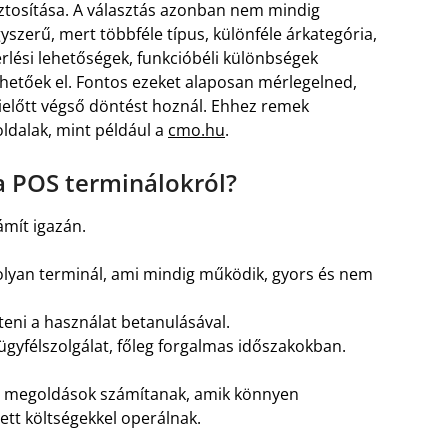
ztosítása. A választás azonban nem mindig
yszerű, mert többféle típus, különféle árkategória,
rlési lehetőségek, funkcióbéli különbségek
hetőek el. Fontos ezeket alaposan mérlegelned,
előtt végső döntést hoznál. Ehhez remek
ldalak, mint például a
cmo.hu
.
a POS terminálokról?
ámít igazán.
olyan terminál, ami mindig működik, gyors és nem
teni a használat betanulásával.
ügyfélszolgálat, főleg forgalmas időszakokban.
S megoldások számítanak, amik könnyen
ett költségekkel operálnak.