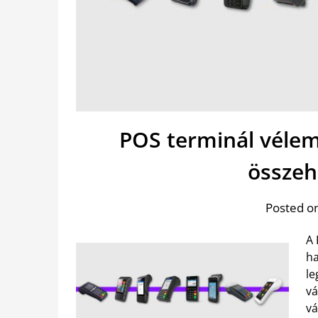
POS terminál vélem
összeh
Posted on
A 
ha
le
vá
vá