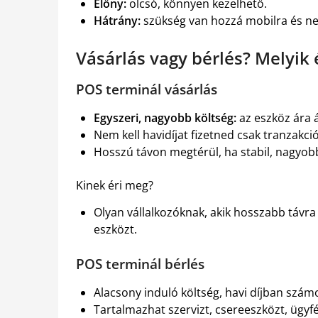
Előny:
olcsó, könnyen kezelhető.
Hátrány:
szükség van hozzá mobilra és ne
Vásárlás vagy bérlés? Melyik
POS terminál vásárlás
Egyszeri, nagyobb költség:
az eszköz ára 
Nem kell havidíjat fizetned csak tranzakció
Hosszú távon megtérül, ha stabil, nagyob
Kinek éri meg?
Olyan vállalkozóknak, akik hosszabb távra 
eszközt.
POS terminál bérlés
Alacsony induló költség, havi díjban szám
Tartalmazhat szervizt, csereeszközt, ügyfél