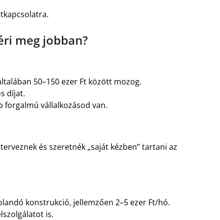
tkapcsolatra.
 éri meg jobban?
általában 50–150 ezer Ft között mozog.
s díjat.
b forgalmú vállalkozásod van.
terveznek és szeretnék „saját kézben” tartani az
olandó konstrukció, jellemzően 2–5 ezer Ft/hó.
szolgálatot is.