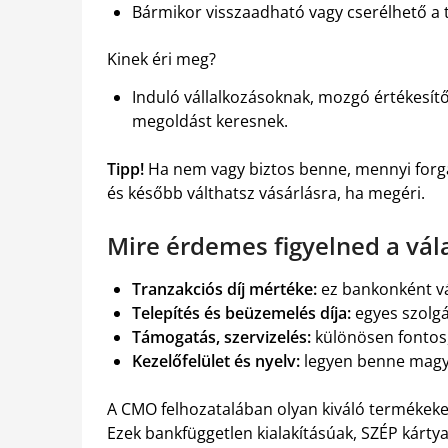
Bármikor visszaadható vagy cserélhető a 
Kinek éri meg?
Induló vállalkozásoknak, mozgó értékesítő
megoldást keresnek.
Tipp!
Ha nem vagy biztos benne, mennyi forgal
és később válthatsz vásárlásra, ha megéri.
Mire érdemes figyelned a vál
Tranzakciós díj mértéke:
ez bankonként vá
Telepítés és beüzemelés díja:
egyes szolgá
Támogatás, szervizelés:
különösen fontos,
Kezelőfelület és nyelv:
legyen benne magya
A CMO felhozatalában olyan kiváló termékeket
Ezek bankfüggetlen kialakításúak, SZÉP kárty