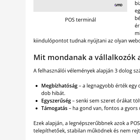
bi
eg
bé
POS terminál
ér
mi
kiindulópontot tudnak nyújtani az olyan webo
Mit mondanak a vállalkozók 
A felhasználói vélemények alapján 3 dolog sz
Megbízhatóság
– a legnagyobb érték egy 
dob hibát.
Egyszerűség
– senki sem szeret órákat töl
Támogatás
– ha gond van, fontos a gyors 
Ezek alapján, a legnépszerűbbnek azok a PO
telepíthetőek, stabilan működnek és nem rejt