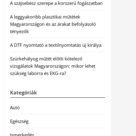
A szájsebész szerepe a korszerű fogászatban
A leggyakoribb plasztikai műtétek
Magyarországon és az árakat befolyásoló
tényezők
A DTF nyomtató a textilnyomtatás új királya
Szürkehályog műtét előtti kötelező
vizsgálatok Magyarországon: mikor lehet
szükség laborra és EKG-ra?
Kategóriák
Autó
Egészség
Ismerkedés