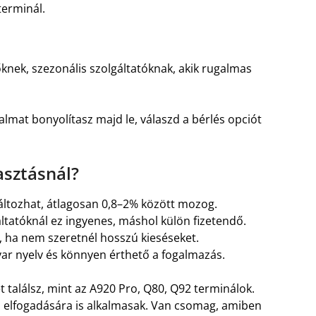
terminál.
knek, szezonális szolgáltatóknak, akik rugalmas
mat bonyolítasz majd le, válaszd a bérlés opciót
asztásnál?
ltozhat, átlagosan 0,8–2% között mozog.
ltatóknál ez ingyenes, máshol külön fizetendő.
 ha nem szeretnél hosszú kieséseket.
r nyelv és könnyen érthető a fogalmazás.
 találsz, mint az A920 Pro, Q80, Q92 terminálok.
a elfogadására is alkalmasak. Van csomag, amiben