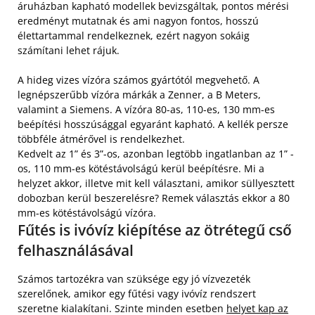
áruházban kapható modellek bevizsgáltak, pontos mérési
eredményt mutatnak és ami nagyon fontos, hosszú
élettartammal rendelkeznek, ezért nagyon sokáig
számítani lehet rájuk.
A hideg vizes vízóra számos gyártótól megvehető. A
legnépszerűbb vízóra márkák a Zenner, a B Meters,
valamint a Siemens. A vízóra 80-as, 110-es, 130 mm-es
beépítési hosszúsággal egyaránt kapható. A kellék persze
többféle átmérővel is rendelkezhet.
Kedvelt az 1” és 3”-os, azonban legtöbb ingatlanban az 1” -
os, 110 mm-es kötéstávolságú kerül beépítésre. Mi a
helyzet akkor, illetve mit kell választani, amikor süllyesztett
dobozban kerül beszerelésre? Remek választás ekkor a 80
mm-es kötéstávolságú vízóra.
Fűtés is ivóvíz kiépítése az ötrétegű cső
felhasználásával
Számos tartozékra van szüksége egy jó vízvezeték
szerelőnek, amikor egy fűtési vagy ivóvíz rendszert
szeretne kialakítani. Szinte minden esetben
helyet kap az