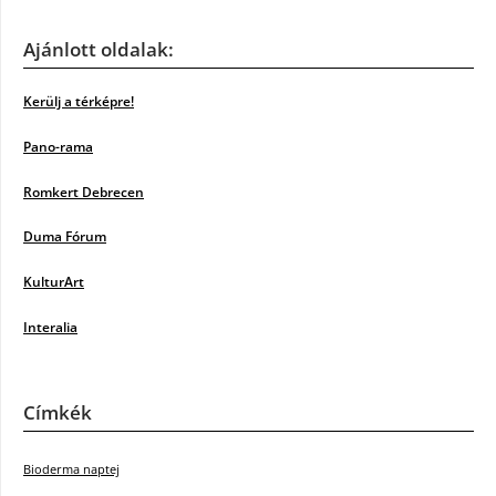
Ajánlott oldalak:
Kerülj a térképre!
Pano-rama
Romkert Debrecen
Duma Fórum
KulturArt
Interalia
Címkék
Bioderma naptej