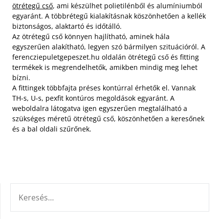
ötrétegű cső
, ami készülhet polietilénből és alumíniumból
egyaránt. A többrétegű kialakításnak köszönhetően a kellék
biztonságos, alaktartó és időtálló.
Az ötrétegű cső könnyen hajlítható, aminek hála
egyszerűen alakítható, legyen szó bármilyen szituációról. A
ferencziepuletgepeszet.hu oldalán ötrétegű cső és fitting
termékek is megrendelhetők, amikben mindig meg lehet
bízni.
A fittingek többfajta préses kontúrral érhetők el. Vannak
TH-s, U-s, pexfit kontúros megoldások egyaránt. A
weboldalra látogatva igen egyszerűen megtalálható a
szükséges méretű ötrétegű cső, köszönhetően a keresőnek
és a bal oldali szűrőnek.
KERESÉS: