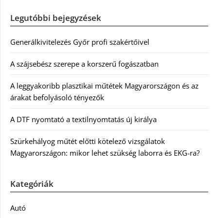
Legutóbbi bejegyzések
Generálkivitelezés Győr profi szakértőivel
A szájsebész szerepe a korszerű fogászatban
A leggyakoribb plasztikai műtétek Magyarországon és az
árakat befolyásoló tényezők
A DTF nyomtató a textilnyomtatás új királya
Szürkehályog műtét előtti kötelező vizsgálatok
Magyarországon: mikor lehet szükség laborra és EKG-ra?
Kategóriák
Autó