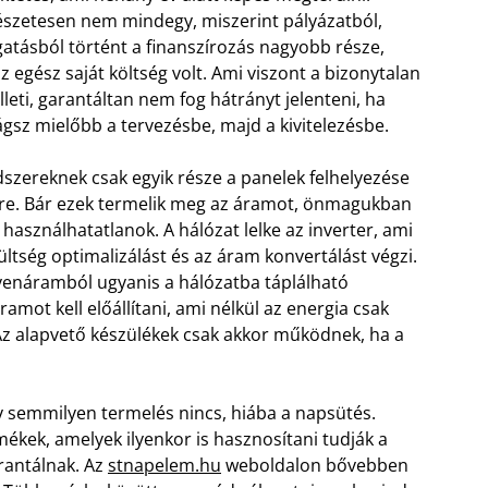
szetesen nem mindegy, miszerint pályázatból,
atásból történt a finanszírozás nagyobb része,
z egész saját költség volt. Ami viszont a bizonytalan
illeti, garantáltan nem fog hátrányt jelenteni, ha
gsz mielőbb a tervezésbe, majd a kivitelezésbe.
dszereknek csak egyik része a panelek felhelyezése
őre. Bár ezek termelik meg az áramot, önmagukban
használhatatlanok. A hálózat lelke az inverter, ami
ültség optimalizálást és az áram konvertálást végzi.
yenáramból ugyanis a hálózatba táplálható
ramot kell előállítani, ami nélkül az energia csak
Az alapvető készülékek csak akkor működnek, ha a
 semmilyen termelés nincs, hiába a napsütés.
ékek, amelyek ilyenkor is hasznosítani tudják a
arantálnak. Az
stnapelem.hu
weboldalon bővebben