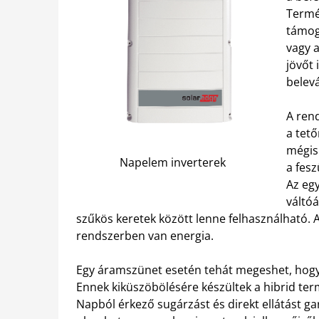
Termé
támog
vagy a
jövőt 
belevá
A ren
a tet
mégis 
Napelem inverterek
a fesz
Az eg
váltóá
szűkös keretek között lenne felhasználható. 
rendszerben van energia.
Egy áramszünet esetén tehát megeshet, hogy
Ennek kiküszöbölésére készültek a hibrid term
Napból érkező sugárzást és direkt ellátást g