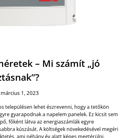
éretek – Mi számít „jó
ztásnak”?
 március 1, 2023
s településen lehet észrevenni, hogy a tetőkön
gyre gyarapodnak a napelem panelek. Ez kicsit sem
pő, főként látva az energiaszámlák egyre
abbra kúszását. A költségek növekedésével megéri
ktetés, ami néhány év alatt képes megtérülni.