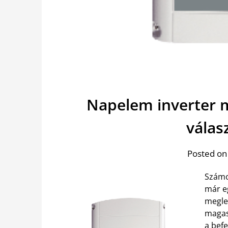
Napelem inverter m
válas
Posted on
Számo
már e
megle
magas
a befe