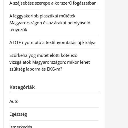
A szájsebész szerepe a korszerű fogászatban
A leggyakoribb plasztikai műtétek
Magyarországon és az árakat befolyásoló
tényezők
A DTF nyomtató a textilnyomtatás új királya
Szürkehályog műtét előtti kötelező
vizsgálatok Magyarországon: mikor lehet
szükség laborra és EKG-ra?
Kategóriák
Autó
Egészség
Ismerkedés