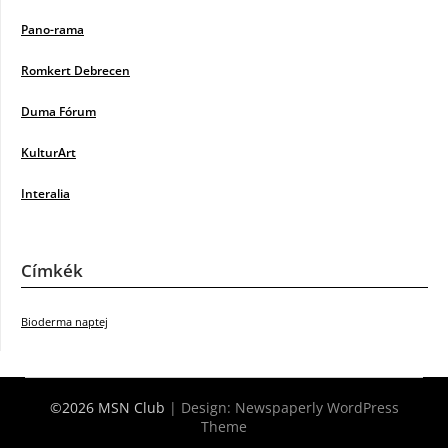
Pano-rama
Romkert Debrecen
Duma Fórum
KulturArt
Interalia
Címkék
Bioderma naptej
©2026 MSN Club
| Design:
Newspaperly WordPress
Theme