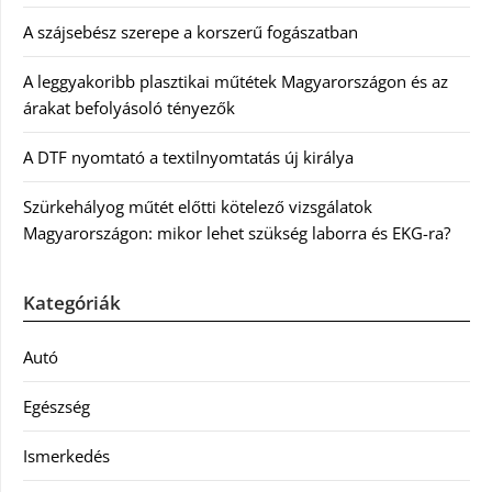
A szájsebész szerepe a korszerű fogászatban
A leggyakoribb plasztikai műtétek Magyarországon és az
árakat befolyásoló tényezők
A DTF nyomtató a textilnyomtatás új királya
Szürkehályog műtét előtti kötelező vizsgálatok
Magyarországon: mikor lehet szükség laborra és EKG-ra?
Kategóriák
Autó
Egészség
Ismerkedés