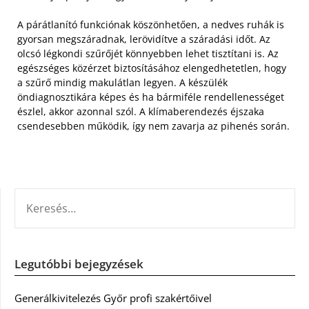
A párátlanító funkciónak köszönhetően, a nedves ruhák is
gyorsan megszáradnak, lerövidítve a száradási időt. Az
olcsó légkondi szűrőjét könnyebben lehet tisztítani is. Az
egészséges közérzet biztosításához elengedhetetlen, hogy
a szűrő mindig makulátlan legyen. A készülék
öndiagnosztikára képes és ha bármiféle rendellenességet
észlel, akkor azonnal szól. A klímaberendezés éjszaka
csendesebben működik, így nem zavarja az pihenés során.
KERESÉS:
Legutóbbi bejegyzések
Generálkivitelezés Győr profi szakértőivel