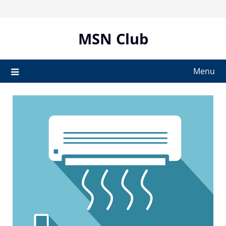
Skip
to
content
MSN Club
Menu