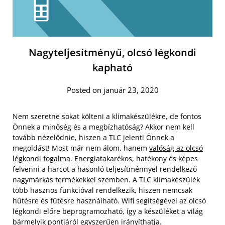
Nagyteljesítményű, olcsó légkondi
kapható
Posted on január 23, 2020
Nem szeretne sokat költeni a klímakészülékre, de fontos
Önnek a minőség és a megbízhatóság? Akkor nem kell
tovább nézelődnie, hiszen a TLC jelenti Önnek a
megoldást! Most már nem álom, hanem
valóság az olcsó
légkondi fogalma
. Energiatakarékos, hatékony és képes
felvenni a harcot a hasonló teljesítménnyel rendelkező
nagymárkás termékekkel szemben. A TLC klímakészülék
több hasznos funkcióval rendelkezik, hiszen nemcsak
hűtésre és fűtésre használható. Wifi segítségével az olcsó
légkondi előre beprogramozható, így a készüléket a világ
bármelyik pontjáról egyszerűen irányíthatja.