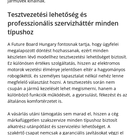
járművek kínálnak.
Tesztvezetési lehetőség és
professzionális szervizháttér minden
típushoz
A Future Board Hungary fontosnak tartja, hogy ügyfelei
megalapozott döntést hozhassanak, ezért minden
készleten lévő modellhez tesztvezetési lehetőséget biztosít.
Ez különösen értékes szolgáltatás, hiszen az elektromos
motorok vezetési élménye jelentősen eltér a hagyományos
robogókétól, és személyes tapasztalat nélkül nehéz lenne
megfelelő választást hozni. A tesztvezetés során nem
csupán a jármű kezelését lehet megismerni, hanem a
különböző funkciók működését, a gyorsulást, fékezést és az
általános komfortérzetet is.
A vásárlás utáni támogatás sem marad el, hiszen a cég
márkafüggetlen szakszervize minden típushoz biztosít
alkatrész-utánpótlást és szervizelési lehetőséget. A
szakértő csapat nemcsak a garanciális javításokat végzi el