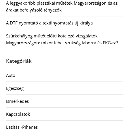
A leggyakoribb plasztikai műtétek Magyarországon és az
árakat befolyásoló tényezők
A DTF nyomtató a textilnyomtatás új királya
Szürkehályog műtét előtti kötelező vizsgálatok
Magyarországon: mikor lehet szükség laborra és EKG-ra?
Kategóriák
Autó
Egészség
Ismerkedés
Kapcsolatok
Lazítás -Pihenés