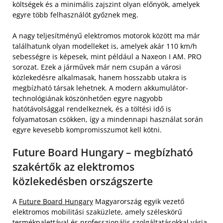
költségek és a minimális zajszint olyan előnyök, amelyek
egyre több felhasználót győznek meg.
A nagy teljesítményű elektromos motorok között ma már
találhatunk olyan modelleket is, amelyek akár 110 km/h
sebességre is képesek, mint például a Naxeon I AM. PRO
sorozat. Ezek a járművek már nem csupán a városi
közlekedésre alkalmasak, hanem hosszabb utakra is
megbízható társak lehetnek. A modern akkumulátor-
technológiának köszönhetően egyre nagyobb
hatótávolsággal rendelkeznek, és a töltési idő is
folyamatosan csökken, így a mindennapi használat során
egyre kevesebb kompromisszumot kell kötni.
Future Board Hungary – megbízható
szakértők az elektromos
közlekedésben országszerte
A
Future Board Hungary
Magyarország egyik vezető
elektromos mobilitási szaküzlete, amely széleskörű
termékpalettával és professzionális szolgáltatásokkal várja