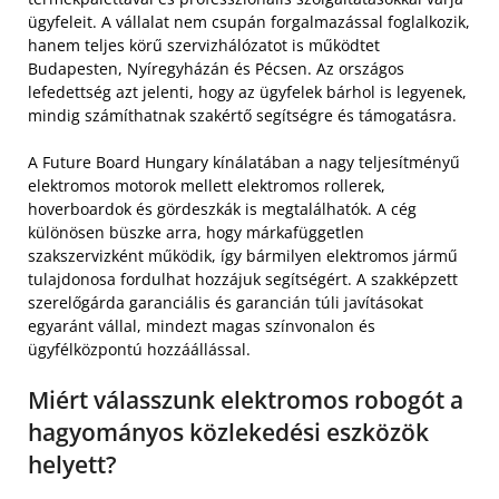
ügyfeleit. A vállalat nem csupán forgalmazással foglalkozik,
hanem teljes körű szervizhálózatot is működtet
Budapesten, Nyíregyházán és Pécsen. Az országos
lefedettség azt jelenti, hogy az ügyfelek bárhol is legyenek,
mindig számíthatnak szakértő segítségre és támogatásra.
A Future Board Hungary kínálatában a nagy teljesítményű
elektromos motorok mellett elektromos rollerek,
hoverboardok és gördeszkák is megtalálhatók. A cég
különösen büszke arra, hogy márkafüggetlen
szakszervizként működik, így bármilyen elektromos jármű
tulajdonosa fordulhat hozzájuk segítségért. A szakképzett
szerelőgárda garanciális és garancián túli javításokat
egyaránt vállal, mindezt magas színvonalon és
ügyfélközpontú hozzáállással.
Miért válasszunk elektromos robogót a
hagyományos közlekedési eszközök
helyett?