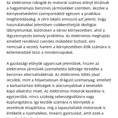
Az elektromos robogók és motorok számos előnyt kínálnak
a hagyományos benzines járművekkel szemben, kezdve a
környezetvédelmi szempontoktól egészen a praktikus
megfontolásokig. A zéró lokális emisszió azt jelenti, hogy
használatukkal jelentősen csökkenthetjük ökológiai
lábnyomunkat, különösen a városi környezetben, ahol a
légszennyezés komoly probléma. Az elektromos meghajtás
emellett rendkívül csendes működést biztosít, ami
nemcsak a vezető, hanem a környezetében élők számára is
kellemesebbé teszi a mindennapokat.
A gazdasági előnyök ugyancsak jelentősek, hiszen az
elektromos járművek üzemeltetési költsége töredéke a
benzines alternatívákénak. Az elektromos töltés jóval
olcsóbb, mint a folyamatosan dráguló üzemanyag, emellett
a karbantartási költségek is alacsonyabbak a kevesebb
kopó alkatrész miatt. Az elektromos motorok kezelése is
egyszerűbb, nincs szükség sebességváltásra vagy
kuplungolásra, így kezdők számára is könnyebb a
vezetésük elsajátítása, míg a tapasztaltabb motorosok is
értékelik a nyomatékos, lineáris gyorsulást, amit ezek a