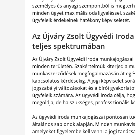
személyes és anyagi szempontból is megterhe
minden ügyet maximális odafigyeléssel, szaké
ügyfeleik érdekeinek hatékony képviseletét.
Az Újváry Zsolt Ügyvédi Irod
teljes spektrumában
Az Újváry Zsolt Ügyvédi Iroda munkajogászai 
minden területén. Szakértelmük kiterjed a mu
munkaszerződések megfogalmazásán át egés
kapcsolatos kérdésekig. A jogi képviselet sor
jogszabályi változásokat és a bírói gyakorlato
ügyfeleik számára. Az ügyvédi iroda célja, h
megoldja, de ha szükséges, professzionális kép
Az ügyvédi iroda munkajogászai pontosan tu
általános sablonok alapján. Minden munkavis
amelyeket figyelembe kell venni a jogi taná