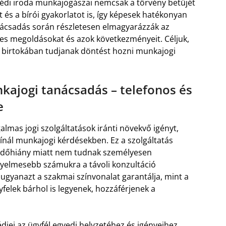
yvédi iroda munkajogászai nemcsak a törvény betűjét
és a bírói gyakorlatot is, így képesek hatékonyan
anácsadás során részletesen elmagyarázzák az
éges megoldásokat és azok következményeit. Céljuk,
 birtokában tudjanak döntést hozni munkajogi
kajogi tanácsadás – telefonos és
e
almas jogi szolgáltatások iránti növekvő igényt,
 kínál munkajogi kérdésekben. Ez a szolgáltatás
 időhiány miatt nem tudnak személyesen
yelmesebb számukra a távoli konzultáció
 ugyanazt a szakmai színvonalat garantálja, mint a
yfelek bárhol is legyenek, hozzáférjenek a
jei az ügyfél egyedi helyzetéhez és igényeihez