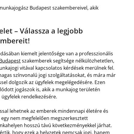
 munkajogász Budapest szakembereivel, akik
let – Válassza a legjobb
mbereit!
ásában kiemelt jelentősége van a professzionális
 Budapest
szakemberek segítsége nélkülözhetetlen,
kajogi vitával kapcsolatos kérdések merülnek fel.
magas színvonalú jogi szolgáltatásokat, és mára már
nssel dolgozik az ügyfelek megelégedésére. Ezen
ódott jogászok is, akik a munkajog területén
z ügyfelek rendelkezésére.
sal lehetnek az emberek mindennapi életére és
s, egy nem megfelelően megszerkesztett
unkahelyen hosszú távú következményekkel járhat.
értik, hogy ezek a helyzetek nemcsak jogi, hanem