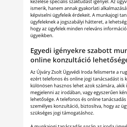
kezelése speciális szaktudást igényel. Az üg
ismerik, hanem annak gyakorlati alkalmazását 
képviselni ügyfeleik érdekeit. A munkajogi t
ügyfeleknek a jogszabályi hátteret, a lehets
hogy az ügyfelek minden releváns információ
ügyeikben.
Egyedi igényekre szabott mun
online konzultáció lehetőség
Az Újváry Zsolt Ügyvédi Iroda felismerte a rug
ezért telefonos és online jogi tanácsadást is
különösen hasznos lehet azok számára, akik
megjelenni az irodában, vagy egyszerűen kén
lehetősége. A telefonos és online tanácsadás
személyes konzultáció, biztosítva, hogy az üg
szükséges jogi támogatáshoz.
A munkajogi tanácsadás során az iroda ügyvéd