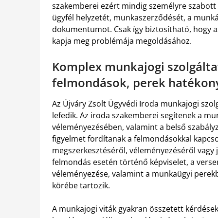
szakemberei ezért mindig személyre szabott
ügyfél helyzetét, munkaszerződését, a munká
dokumentumot. Csak így biztosítható, hogy a
kapja meg problémája megoldásához.
Komplex munkajogi szolgált
felmondások, perek hatékon
Az Újváry Zsolt Ügyvédi Iroda munkajogi szolg
lefedik. Az iroda szakemberei segítenek a m
véleményezésében, valamint a belső szabály
figyelmet fordítanak a felmondásokkal kapcso
megszerkesztéséről, véleményezéséről vagy j
felmondás esetén történő képviselet, a verse
véleményezése, valamint a munkaügyi perekben
körébe tartozik.
A munkajogi viták gyakran összetett kérdése