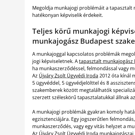
Megoldja munkajogi problémáit a tapasztalt
hatékonyan képviselik érdekeit.
Teljes körű munkajogi képvise
munkajogász Budapest szake
A munkajoggal kapcsolatos problémák megold
jogi képviseletnek. A
tapasztalt munkajogász
ha munkaszerződéssel, felmondással vagy mun
Az
Újváry Zsolt Ügyvédi Iroda
2012 óta kínál 
5 ügyvéddel, 5 ügyvédjelölttel és 8 assziszte
szakemberek között megtalálhatók specializál
szerzett széleskörű tapasztalatukkal állnak a
A munkajogi problémák gyakran komoly hatás
egzisztenciájára. Egy jogszerűtlen felmondá
munkaszerződés, vagy egy vitás helyzet a m
Az Újváry Zsolt Ügyvédi Iroda munkajogászai 