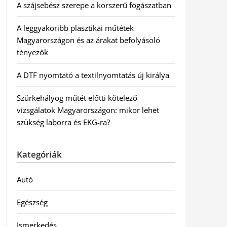
A szájsebész szerepe a korszerű fogászatban
A leggyakoribb plasztikai műtétek
Magyarországon és az árakat befolyásoló
tényezők
A DTF nyomtató a textilnyomtatás új királya
Szürkehályog műtét előtti kötelező
vizsgálatok Magyarországon: mikor lehet
szükség laborra és EKG-ra?
Kategóriák
Autó
Egészség
Ismerkedés