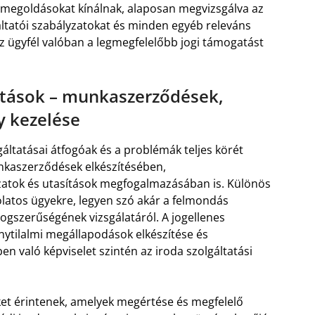
 megoldásokat kínálnak, alaposan megvizsgálva az
ltatói szabályzatokat és minden egyéb releváns
z ügyfél valóban a legmegfelelőbb jogi támogatást
atások – munkaszerződések,
y kezelése
áltatásai átfogóak és a problémák teljes körét
unkaszerződések elkészítésében,
zatok és utasítások megfogalmazásában is. Különös
latos ügyekre, legyen szó akár a felmondás
ogszerűségének vizsgálatáról. A jogellenes
nytilalmi megállapodások elkészítése és
 való képviselet szintén az iroda szolgáltatási
ket érintenek, amelyek megértése és megfelelő