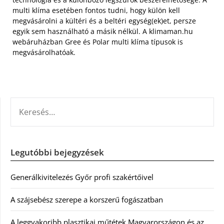
multi klíma esetében fontos tudni, hogy külön kell
megvásárolni a kültéri és a beltéri egység(ek)et, persze
egyik sem használható a másik nélkül. A klimaman.hu
webáruházban Gree és Polar multi klíma típusok is
megvásárolhatóak.
KERESÉS:
Legutóbbi bejegyzések
Generálkivitelezés Győr profi szakértőivel
A szájsebész szerepe a korszerű fogászatban
A leggyakoribb plasztikai műtétek Magyarországon és az