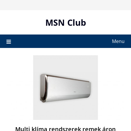
Skip
to
content
MSN Club
Menu
Multi klíma rendszerek remek áron