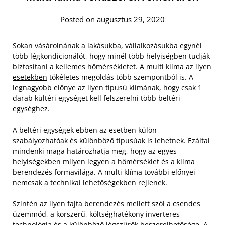
Posted on augusztus 29, 2020
Sokan vásárolnának a lakásukba, vállalkozásukba egynél
több légkondicionálót, hogy minél több helyiségben tudják
biztosítani a kellemes hőmérsékletet. A
multi klíma az ilyen
esetekben
tökéletes megoldás több szempontból is. A
legnagyobb előnye az ilyen típusú klímának, hogy csak 1
darab kültéri egységet kell felszerelni több beltéri
egységhez.
A beltéri egységek ebben az esetben külön
szabályozhatóak és különböző típusúak is lehetnek. Ezáltal
mindenki maga határozhatja meg, hogy az egyes
helyiségekben milyen legyen a hőmérséklet és a klíma
berendezés formavilága. A multi klíma további előnyei
nemcsak a technikai lehetőségekben rejlenek.
Szintén az ilyen fajta berendezés mellett szól a csendes
üzemmód, a korszerű, költséghatékony inverteres
technológia és a különböző légszűrők beszerelhetősége. A