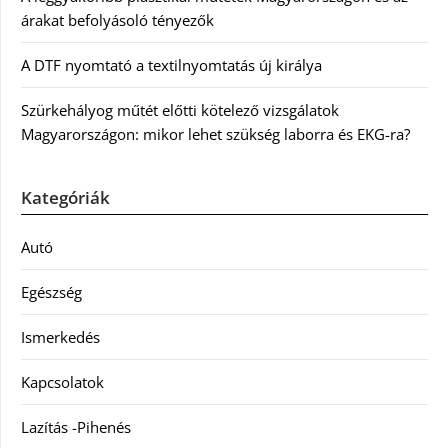
árakat befolyásoló tényezők
A DTF nyomtató a textilnyomtatás új királya
Szürkehályog műtét előtti kötelező vizsgálatok
Magyarországon: mikor lehet szükség laborra és EKG-ra?
Kategóriák
Autó
Egészség
Ismerkedés
Kapcsolatok
Lazítás -Pihenés