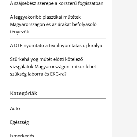
A szájsebész szerepe a korszerű fogászatban
A leggyakoribb plasztikai műtétek
Magyarországon és az árakat befolyásoló
tényezők
A DTF nyomtató a textilnyomtatás új királya
Szürkehályog műtét előtti kötelező
vizsgálatok Magyarországon: mikor lehet
szükség laborra és EKG-ra?
Kategóriák
Autó
Egészség
Ismerkedés