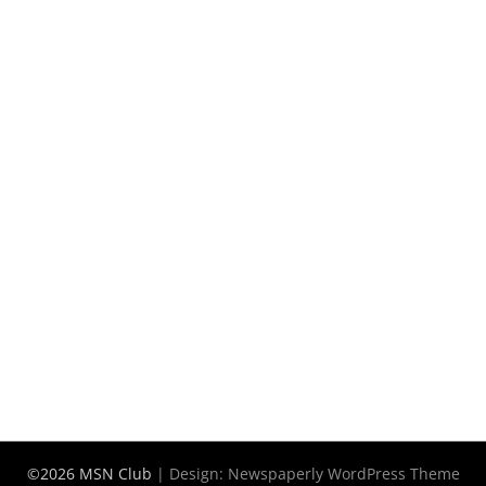
©2026 MSN Club
| Design:
Newspaperly WordPress Theme