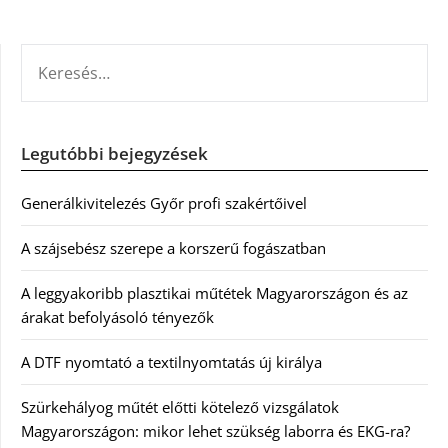
KERESÉS:
Legutóbbi bejegyzések
Generálkivitelezés Győr profi szakértőivel
A szájsebész szerepe a korszerű fogászatban
A leggyakoribb plasztikai műtétek Magyarországon és az
árakat befolyásoló tényezők
A DTF nyomtató a textilnyomtatás új királya
Szürkehályog műtét előtti kötelező vizsgálatok
Magyarországon: mikor lehet szükség laborra és EKG-ra?