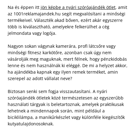
Na és éppen itt
jön képbe a nyári szóróajándék ötlet
, amit
az 1001reklamajandek.hu segít megvalósítani a minőségi
termékeivel. Választék akad bőven, ezért akár egyszerre
több is kiválasztható, amelyekre felkerülhet a cég
jelmondata vagy logója.
Nagyon sokan vágynak kamerára, profi látcsőre vagy
minőségi fitnesz karkötőre, azonban csak úgy nem
vásárolják meg maguknak, mert félnek, hogy pénzkidobás
lenne és nem használnák ki eléggé. De mi a helyzet akkor,
ha ajándékba kapnak egy ilyen remek terméket, amin
szerepel az adott vállalat neve?
Biztosan senki sem fogja visszautasítani. A nyári
szóróajándék ötletek közé természetesen az egyszerűbb
használati tárgyak is beletartoznak, amelyek praktikusak
lehetnek a mindennapok során, mint például a
biciklilámpa, a manikűrkészlet vagy különféle kiegészítők
kutyatulajdonosoknak.