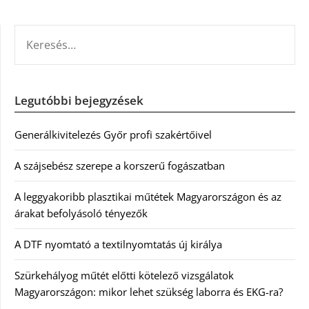
KERESÉS:
Legutóbbi bejegyzések
Generálkivitelezés Győr profi szakértőivel
A szájsebész szerepe a korszerű fogászatban
A leggyakoribb plasztikai műtétek Magyarországon és az
árakat befolyásoló tényezők
A DTF nyomtató a textilnyomtatás új királya
Szürkehályog műtét előtti kötelező vizsgálatok
Magyarországon: mikor lehet szükség laborra és EKG-ra?