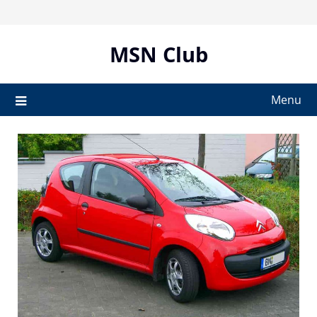
Skip
to
content
MSN Club
Menu