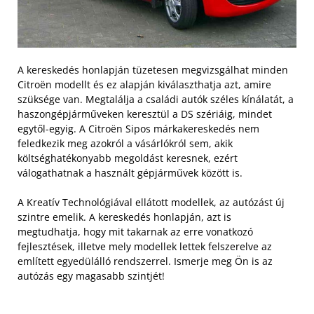
A kereskedés honlapján tüzetesen megvizsgálhat minden
Citroën modellt és ez alapján kiválaszthatja azt, amire
szüksége van. Megtalálja a családi autók széles kínálatát, a
haszongépjárműveken keresztül a DS szériáig, mindet
egytől-egyig. A Citroën Sipos márkakereskedés nem
feledkezik meg azokról a vásárlókról sem, akik
költséghatékonyabb megoldást keresnek, ezért
válogathatnak a használt gépjárművek között is.
A Kreatív Technológiával ellátott modellek, az autózást új
szintre emelik. A kereskedés honlapján, azt is
megtudhatja, hogy mit takarnak az erre vonatkozó
fejlesztések, illetve mely modellek lettek felszerelve az
említett egyedülálló rendszerrel. Ismerje meg Ön is az
autózás egy magasabb szintjét!