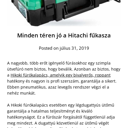
Minden téren jó a Hitachi fűkasza
Posted on július 31, 2019
A nagyobb, több erőt igényelő fúrásokhoz egy szimpla
ütvefúró nem biztos, hogy beválik. Azonban az biztos, hogy
a
Hikoki fúrókalapács, amelyik egy bivalyerős, roppant
hatékony és nagyon is profi szerszám, garantálja a sikert.
Ebben pneumatikus, azaz levegős rendszer végzi el a
nehéz munkát.
A Hikoki fúrókalapács esetében egy légdugattyús ütőmű
garantálja a hatalmas teljesítményt és kiváló
hatékonyságot. Ez a fúrószár forgásától függetlenül adja
meg mindezt. A dugattyú közvetlenül az ütőmű végét