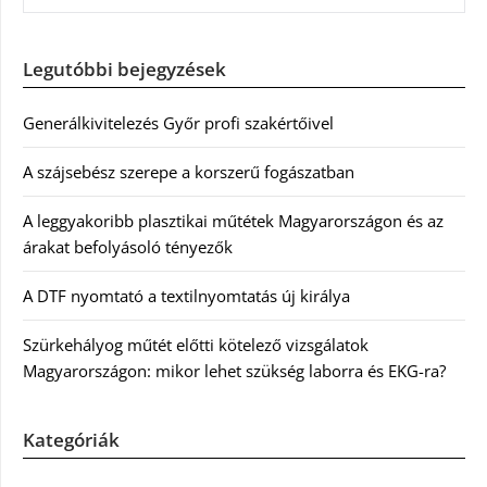
Legutóbbi bejegyzések
Generálkivitelezés Győr profi szakértőivel
A szájsebész szerepe a korszerű fogászatban
A leggyakoribb plasztikai műtétek Magyarországon és az
árakat befolyásoló tényezők
A DTF nyomtató a textilnyomtatás új királya
Szürkehályog műtét előtti kötelező vizsgálatok
Magyarországon: mikor lehet szükség laborra és EKG-ra?
Kategóriák