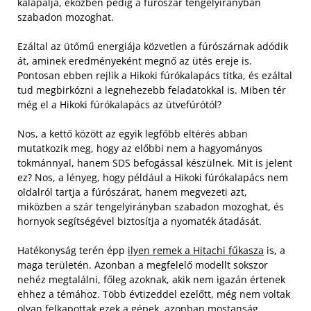
kalapálja, eközben pedig a fúrószár tengelyirányban
szabadon mozoghat.
Ezáltal az ütőmű energiája közvetlen a fúrószárnak adódik
át, aminek eredményeként megnő az ütés ereje is.
Pontosan ebben rejlik a Hikoki fúrókalapács titka, és ezáltal
tud megbirkózni a legnehezebb feladatokkal is. Miben tér
még el a Hikoki fúrókalapács az ütvefúrótól?
Nos, a kettő között az egyik legfőbb eltérés abban
mutatkozik meg, hogy az előbbi nem a hagyományos
tokmánnyal, hanem SDS befogással készülnek. Mit is jelent
ez? Nos, a lényeg, hogy például a Hikoki fúrókalapács nem
oldalról tartja a fúrószárat, hanem megvezeti azt,
miközben a szár tengelyirányban szabadon mozoghat, és
hornyok segítségével biztosítja a nyomaték átadását.
Hatékonyság terén épp
ilyen remek a Hitachi fűkasza
is, a
maga területén. Azonban a megfelelő modellt sokszor
nehéz megtalálni, főleg azoknak, akik nem igazán értenek
ehhez a témához. Több évtizeddel ezelőtt, még nem voltak
olyan felkapottak ezek a gépek, azonban mostanság