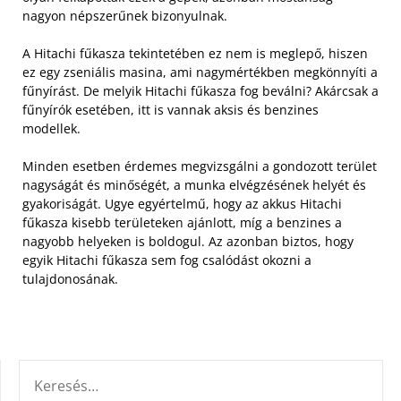
nagyon népszerűnek bizonyulnak.
A Hitachi fűkasza tekintetében ez nem is meglepő, hiszen
ez egy zseniális masina, ami nagymértékben megkönnyíti a
fűnyírást. De melyik Hitachi fűkasza fog beválni? Akárcsak a
fűnyírók esetében, itt is vannak aksis és benzines
modellek.
Minden esetben érdemes megvizsgálni a gondozott terület
nagyságát és minőségét, a munka elvégzésének helyét és
gyakoriságát. Ugye egyértelmű, hogy az akkus Hitachi
fűkasza kisebb területeken ajánlott, míg a benzines a
nagyobb helyeken is boldogul. Az azonban biztos, hogy
egyik Hitachi fűkasza sem fog csalódást okozni a
tulajdonosának.
KERESÉS: