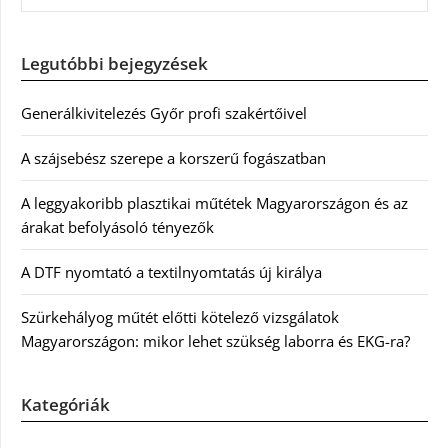
Legutóbbi bejegyzések
Generálkivitelezés Győr profi szakértőivel
A szájsebész szerepe a korszerű fogászatban
A leggyakoribb plasztikai műtétek Magyarországon és az
árakat befolyásoló tényezők
A DTF nyomtató a textilnyomtatás új királya
Szürkehályog műtét előtti kötelező vizsgálatok
Magyarországon: mikor lehet szükség laborra és EKG-ra?
Kategóriák