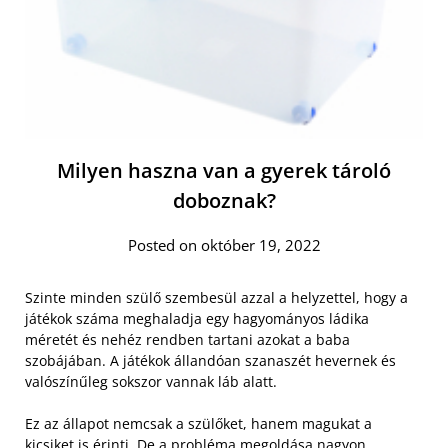
Milyen haszna van a gyerek tároló
doboznak?
Posted on október 19, 2022
Szinte minden szülő szembesül azzal a helyzettel, hogy a
játékok száma meghaladja egy hagyományos ládika
méretét és nehéz rendben tartani azokat a baba
szobájában. A játékok állandóan szanaszét hevernek és
valószínűleg sokszor vannak láb alatt.
Ez az állapot nemcsak a szülőket, hanem magukat a
kicsiket is érinti. De a probléma megoldása nagyon