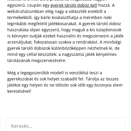
egyszerű, csupán egy
gyerek tároló doboz kell
hozzá. A
webáruházunkban elég nagy a választék ezekből a
termékekből, így bárki kiválaszthatja a méretben neki
leginkább megfelelő játékkosarakat.
A gyerek tároló doboz
használata olyan egyszerű, hogy maguk a kis tulajdonosok
is könnyen tudják ezeket használni és megszervezni a játék
arzenáljukat, fokozatosan szokva a rendrakást. A minőségi
gyerek tároló dobozok különbözőképpen nézhetnek ki, de
mind egy céllal készültek: a nagyszámú játék kényelmes
tárolásának megszervezésére.
Még a legegyszerűbb modell is vonzóbbá teszi a
gyerekszobát és sok helyet szabadít fel. Tárolja az összes
játékot egy helyen és ne töltsön sok időt egy bizonyos elem
keresésével!
KERESÉS: