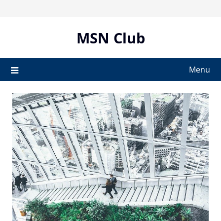
Skip
to
content
MSN Club
Menu