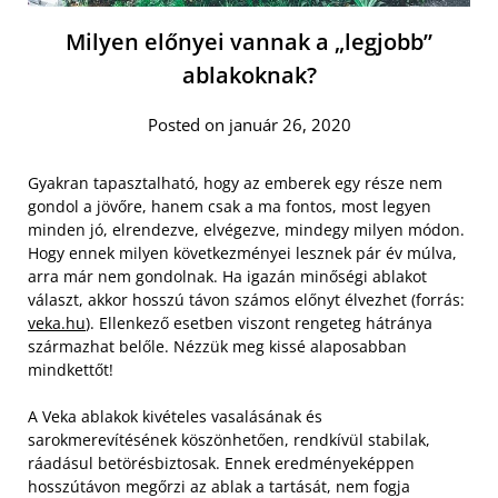
Milyen előnyei vannak a „legjobb”
ablakoknak?
Posted on január 26, 2020
Gyakran tapasztalható, hogy az emberek egy része nem
gondol a jövőre, hanem csak a ma fontos, most legyen
minden jó, elrendezve, elvégezve, mindegy milyen módon.
Hogy ennek milyen következményei lesznek pár év múlva,
arra már nem gondolnak. Ha igazán minőségi ablakot
választ, akkor hosszú távon számos előnyt élvezhet (forrás:
veka.hu
). Ellenkező esetben viszont rengeteg hátránya
származhat belőle. Nézzük meg kissé alaposabban
mindkettőt!
A Veka ablakok kivételes vasalásának és
sarokmerevítésének köszönhetően, rendkívül stabilak,
ráadásul betörésbiztosak. Ennek eredményeképpen
hosszútávon megőrzi az ablak a tartását, nem fogja