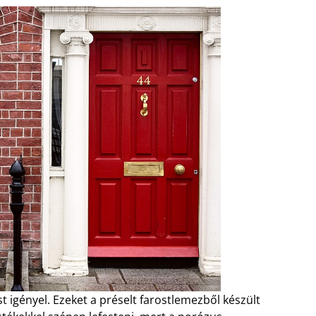
t igényel. Ezeket a préselt farostlemezből készült