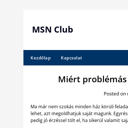
Skip
to
content
MSN Club
Kezdőlap
Kapcsolat
Miért problémás 
Posted on 
Ma már nem szokás minden ház körüli felad
lehet, azt megoldhatjuk saját magunk. Egyrés
pedig jó érzéssel tölt el, ha sikerül valamit saj