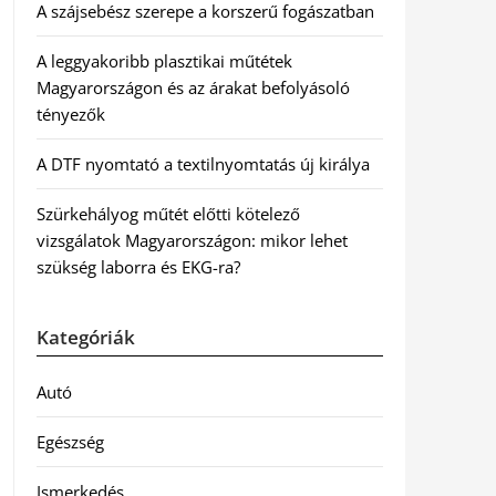
A szájsebész szerepe a korszerű fogászatban
A leggyakoribb plasztikai műtétek
Magyarországon és az árakat befolyásoló
tényezők
A DTF nyomtató a textilnyomtatás új királya
Szürkehályog műtét előtti kötelező
vizsgálatok Magyarországon: mikor lehet
szükség laborra és EKG-ra?
Kategóriák
Autó
Egészség
Ismerkedés