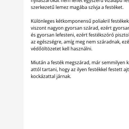
nyílászárókat nem lehet egyszerű vízalapú fe
szerkezetű lemez magába szívja a festéket.
Különleges kétkomponensű poliakril festékeke
viszont nagyon gyorsan szárad, ezért gyorsan 
és gyorsan lefesteni, ezért festékszóró pisztol
az egészségre, amíg meg nem száradnak, ezér
védőöltözetet kell használni.
Miután a festék megszárad, már semmilyen ká
attól tartani, hogy az ilyen festékkel festett
kockázattal járnak.