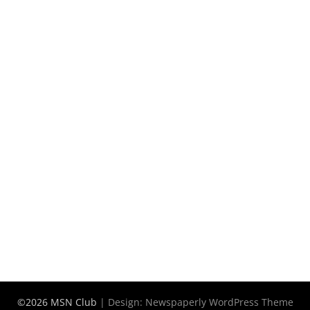
©2026 MSN Club
| Design:
Newspaperly WordPress Theme