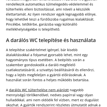
rendelkezik automatikus túlmelegedés-védelemmel és
túlterhelés elleni biztosítással, ami növeli a készülék
élettartamát. Az ilyen rendszer egyik legnagyobb előnye,
hogy lehetővé teszi a fürdőszoba rugalmas kialakítását.
Pincékbe, tetőtérbe, garázsba vagy különálló
mellékhelyiségekbe is telepíthető.
A darálós WC telepítése és használata
A telepítése szakértelmet igényel, bár kisebb
átalakításokkal a folyamat gyorsabb lehet, mint egy
hagyományos típus esetében. A beépítés során a
szakember gondoskodik a daráló megfelelő
csatlakoztatásáról, a szivattyú beállításáról és ellenőrzi,
hogy a lejtés megfeleljen a gyártói előírásoknak. A
használat során fontos a helyes működés betartása.
A
darálós WC túlterhelése nem ajánlott
nagyobb
mennyiségű törlőkendővel, nedves papírral vagy olyan
hulladékkal, ami nem oldódik fel vízben, mert ez dugulást
okozhat. A gyártók rendszerint részletes útmutatót adnak a