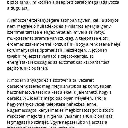
biztosítanak, miközben a beépített daráló megakadályozza
a dugulást.
A rendszer érzékenységére azonban figyelni kell. Bizonyos
nem megfelelő hulladékok és a villamos energia igény
szemmel tartása elengedhetetlen, mivel a szivattyú
működéséhez áramra van szükség. A telepítése előtt
érdemes szakemberrel konzultálni, hogy a rendszer a helyi
körülményekhez optimálisan illeszkedjen. A jövőben
további fejlesztés várható a zajcsökkentés, az
energiatakarékosság és az automatikus karbantartást
segítő funkciók terén.
A modern anyagok és a szoftver által vezérelt
darálórendszerek még megbízhatóbbá és könnyebben
használhatóvá teszik a készüléket. Kijelenthető, hogy a
darálós WC ideális megoldás olyan helyeken, ahol a
hagyományos vécék telepítése nehézkes lenne.
Rugalmasságot, kényelmet és megbízhatóságot biztosít,
miközben megőrzi a higiénia, valamint a funkcionalitás
legmagasabb szintjét. Egyre népszerűbb választás a