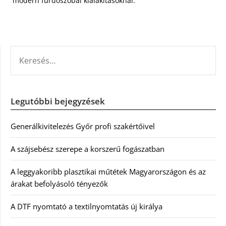
modern fürdőszobai kialakításoknál.
KERESÉS:
Legutóbbi bejegyzések
Generálkivitelezés Győr profi szakértőivel
A szájsebész szerepe a korszerű fogászatban
A leggyakoribb plasztikai műtétek Magyarországon és az
árakat befolyásoló tényezők
A DTF nyomtató a textilnyomtatás új királya