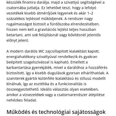
készülék finomra darálja, majd a szivattyú segítségével a
csatornába juttatja. Ez lehetővé teszi, hogy a lefolyó
vezetékek kisebb átmérőjűek legyenek és akár 1–2
százalékos lejtéssel működjenek. A rendszer nagy
rugalmasságot biztosít a fürdőszoba elrendezésében,
hiszen nem kell a gravitációs lejtést teljes hosszban
betartani, ami sok felújításnál vagy bővítésnél jelentős
előnyt jelent.
A modern darálós WC zajcsillapított kialakítást kapott,
energiahatékony szivattyúval rendelkezik és gyakran
beépített szagelszívással is kapható. Emellett a
karbantartása gyerekjáték, mivel a darálóhoz a hozzáférés
biztosított, így a kisebb dugulások gyorsan elháríthatóak. A
szaniterek gyártói különféle kialakítású és stílusú modellt
kínálnak, így az esztétika és a funkcionalitás is
összeegyeztethető. Ideális választás olyan esetekben,
amikor a vízvezetékek vagy a csatornarendszer átépítése
nehézkes feladat.
Működés és technológiai sajátosságok