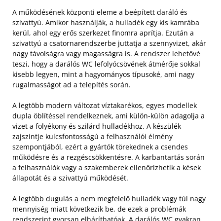
A működésének központi eleme a beépített daráló és
szivattyú. Amikor használják, a hulladék egy kis kamrába
kerül, ahol egy erős szerkezet finomra aprítja. Ezután a
szivattyú a csatornarendszerbe juttatja a szennyvizet, akár
nagy távolságra vagy magasságra is. A rendszer lehetővé
teszi, hogy a darálós WC lefolyócsövének átmérője sokkal
kisebb legyen, mint a hagyományos típusoké, ami nagy
rugalmasságot ad a telepítés során.
A legtöbb modern változat víztakarékos, egyes modellek
dupla öblítéssel rendelkeznek, ami külön-külön adagolja a
vizet a folyékony és szilárd hulladékhoz. A készülék
zajszintje kulcsfontosságú a felhasználói élmény
szempontjából, ezért a gyártók törekednek a csendes
működésre és a rezgéscsökkentésre. A karbantartás során
a felhasználók vagy a szakemberek ellenőrizhetik a kések
állapotát és a szivattyú működését.
A legtöbb dugulás a nem megfelelő hulladék vagy túl nagy
mennyiség miatt következik be, de ezek a problémák
rendszerint gyorsan elháríthatóak. A darálós WC gyakran