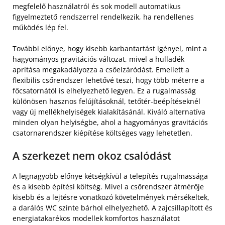
megfelelő használatról és sok modell automatikus
figyelmeztető rendszerrel rendelkezik, ha rendellenes
működés lép fel.
További előnye, hogy kisebb karbantartást igényel, mint a
hagyományos gravitációs változat, mivel a hulladék
aprítása megakadályozza a csőelzáródást. Emellett a
flexibilis csőrendszer lehetővé teszi, hogy több méterre a
főcsatornától is elhelyezhető legyen. Ez a rugalmasság
különösen hasznos felújításoknál, tetőtér-beépítéseknél
vagy új mellékhelyiségek kialakításánál. Kiváló alternatíva
minden olyan helyiségbe, ahol a hagyományos gravitációs
csatornarendszer kiépítése költséges vagy lehetetlen.
A szerkezet nem okoz csalódást
A legnagyobb előnye kétségkívül a telepítés rugalmassága
és a kisebb építési költség. Mivel a csőrendszer átmérője
kisebb és a lejtésre vonatkozó követelmények mérsékeltek,
a darálós WC szinte bárhol elhelyezhető. A zajcsillapított és
energiatakarékos modellek komfortos használatot